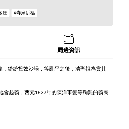
客庄
#寺廟祈福
周邊資訊
倡義，紛紛投效沙場，等亂平之後，清聖祖為賞其
地會起義，西元1822年的陳洋事變等殉難的義民