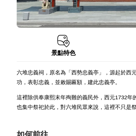
景點特色
六堆忠義祠，原名為「西勢忠義亭」，源起於西元
功，表彰忠義，並敕賜匾額，建此忠義亭。
這裡除供奉康熙末年殉難的義民外，西元1732年
也集中祭祀於此，對六堆民眾來說，這裡不只是
如何前往