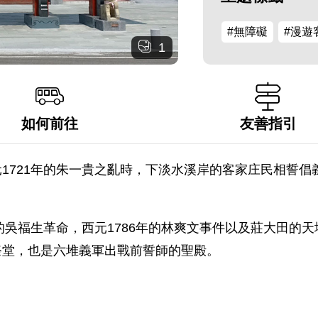
#無障礙
#漫遊
1
如何前往
友善指引
1721年的朱一貴之亂時，下淡水溪岸的客家庄民相誓
的吳福生革命，西元1786年的林爽文事件以及莊大田的天
祭堂，也是六堆義軍出戰前誓師的聖殿。