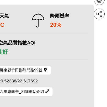
天氣
降雨機率
°C
20%
空氣品質指數AQI
 良好
屏東縣竹田鄉龍門路99號
20.52338/22.617692
六堆忠義亭_相關網站介紹