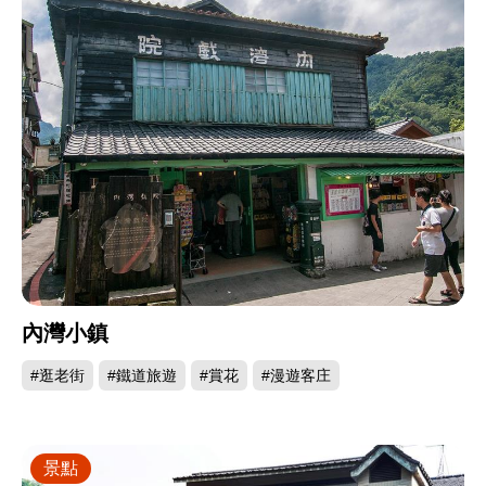
內灣小鎮
#逛老街
#鐵道旅遊
#賞花
#漫遊客庄
景點