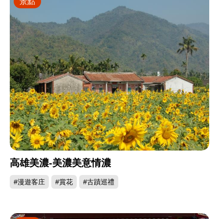
景點
高雄美濃-美濃美意情濃
#漫遊客庄
#賞花
#古蹟巡禮