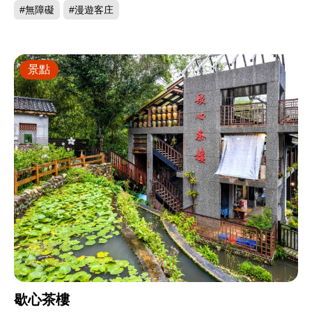
#無障礙
#漫遊客庄
景點
歇心茶樓