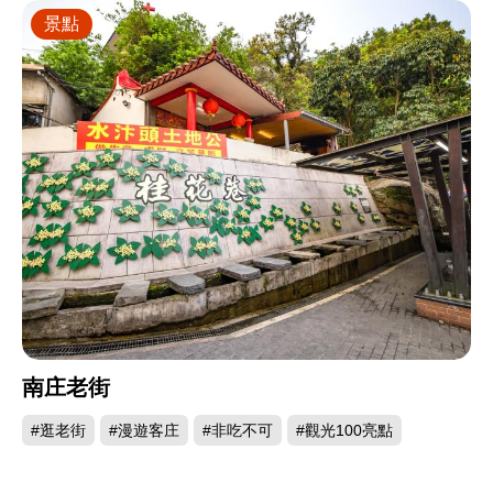
景點
南庄老街
#逛老街
#漫遊客庄
#非吃不可
#觀光100亮點