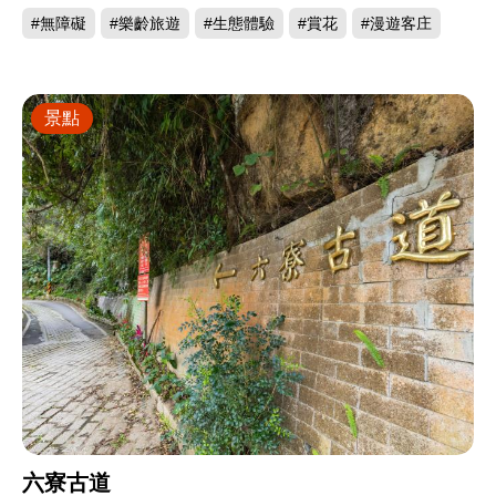
#無障礙
#樂齡旅遊
#生態體驗
#賞花
#漫遊客庄
景點
六寮古道