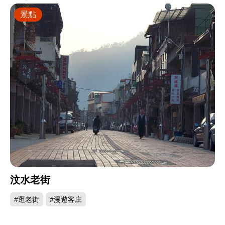
景點
汶水老街
#逛老街
#漫遊客庄