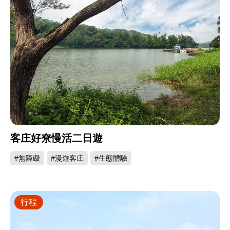
客庄好尞慢活二日遊
#無障礙
#漫遊客庄
#生態體驗
行程