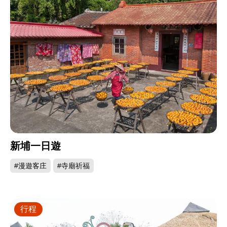
新埔一日遊
#漫遊客庄
#寺廟祈福
行程