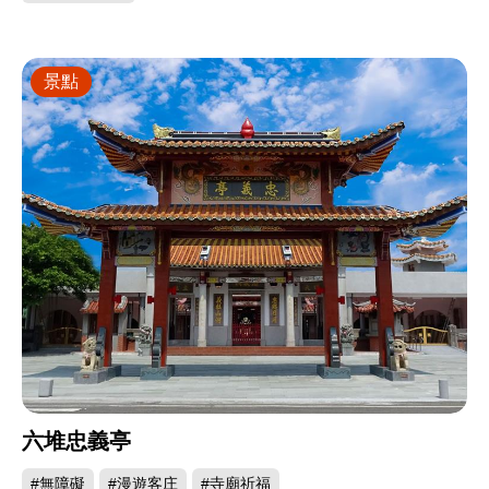
景點
六堆忠義亭
#無障礙
#漫遊客庄
#寺廟祈福