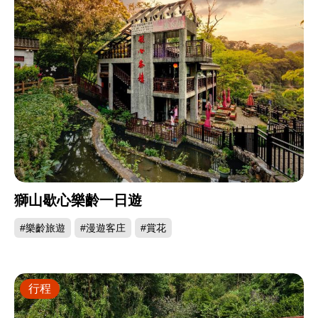
獅山歇心樂齡一日遊
#樂齡旅遊
#漫遊客庄
#賞花
行程