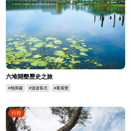
六堆開墾歷史之旅
#無障礙
#漫遊客庄
#看展覽
行程