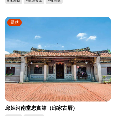
#無障礙
#漫遊客庄
#看展覽
景點
邱姓河南堂忠實第（邱家古厝）