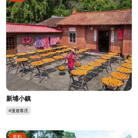
新埔小鎮
#漫遊客庄
景點