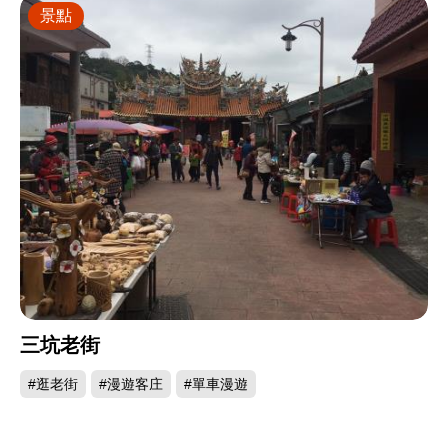
景點
三坑老街
#逛老街
#漫遊客庄
#單車漫遊