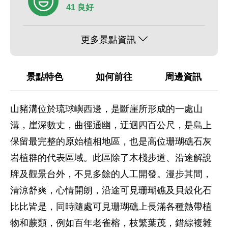
41 良好
更多景點資訊
景點特色
如何前往
周邊資訊
山豬溝位於琉球嶼西邊，是斷崖所形成的一處山
溝，崖深數丈，曲徑通幽，迂迴四百公尺，是島上
保留最完整的原始植相地區，也是高位珊瑚礁石灰
岩植群的代表區域。此區除了木棧步道、沿途解說
牌及觀景台外，不見多餘的人工開發。漫步其間，
清涼舒爽，心情開朗，沿途可見珊瑚礁及貝殼化石
比比皆是，同時隨處可見珊瑚礁上長滿各種熱帶植
物和蕨類，例如百年老雀榕，枝繁葉茂，錯綜複雜