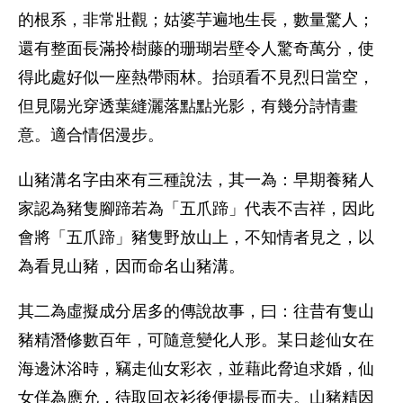
的根系，非常壯觀；姑婆芋遍地生長，數量驚人；
還有整面長滿拎樹藤的珊瑚岩壁令人驚奇萬分，使
得此處好似一座熱帶雨林。抬頭看不見烈日當空，
但見陽光穿透葉縫灑落點點光影，有幾分詩情畫
意。適合情侶漫步。
山豬溝名字由來有三種說法，其一為：早期養豬人
家認為豬隻腳蹄若為「五爪蹄」代表不吉祥，因此
會將「五爪蹄」豬隻野放山上，不知情者見之，以
為看見山豬，因而命名山豬溝。
其二為虛擬成分居多的傳說故事，曰：往昔有隻山
豬精潛修數百年，可隨意變化人形。某日趁仙女在
海邊沐浴時，竊走仙女彩衣，並藉此脅迫求婚，仙
女佯為應允，待取回衣衫後便揚長而去。山豬精因