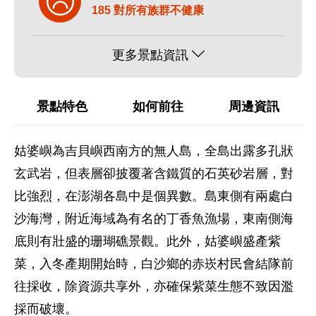
185 對所有族群不健康
更多景點資訊
景點特色
如何前往
周邊資訊
姑婆嶼為吉貝嶼西南方的無人島，全島出露多孔狀
玄武岩，但表層卻披覆著含鐵質的石英砂岩層，對
比強烈，在澎湖各島中是個異數。島東側有兩處白
沙海灣，附近海域為有名的丁香魚漁場，東南側海
底則有壯盛的珊瑚礁景觀。此外，姑婆嶼盛產紫
菜，入冬產期開始時，白沙鄉的赤崁村民會結隊前
往採收，除資源共享外，亦確保紫菜生態不致因濫
採而破壞。