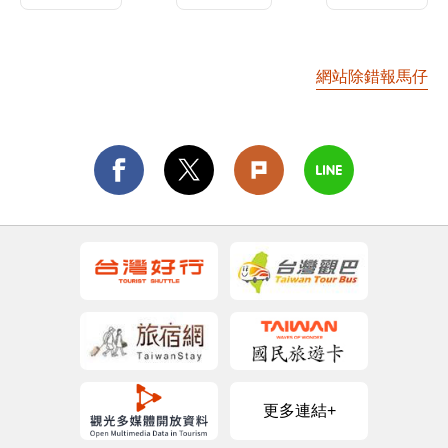
網站除錯報馬仔
更多連結+