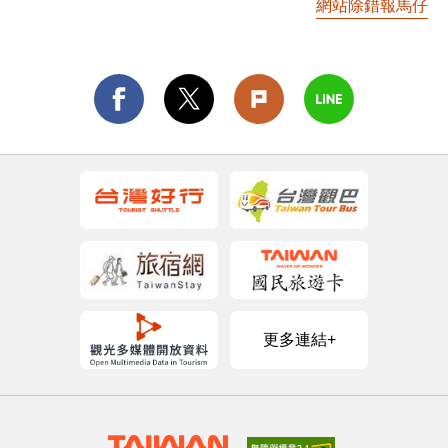
網站除錯報馬仔
更多連結+