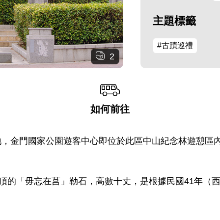
主題標籤
#古蹟巡禮
2
如何前往
地，金門國家公園遊客中心即位於此區中山紀念林遊憩區
頂的「毋忘在莒」勒石，高數十丈，是根據民國41年（西