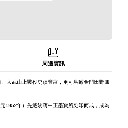
周邊資訊
內。太武山上戰役史蹟豐富，更可鳥瞰金門田野風
元1952年）先總統蔣中正墨寶所刻印而成，成為