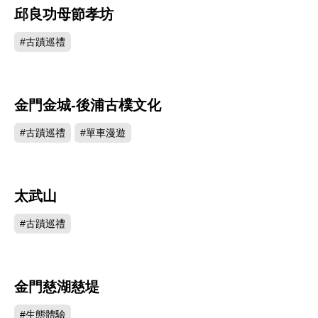
邱良功母節孝坊
126702
#古蹟巡禮
金門金城-後浦古樸文化
117517
#古蹟巡禮
#單車漫遊
太武山
112298
#古蹟巡禮
金門慈湖慈堤
106237
#生態體驗