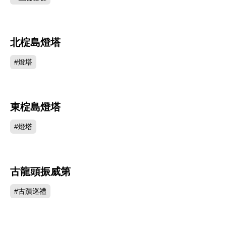
北椗島燈塔
81891
#燈塔
東椗島燈塔
80541
#燈塔
古龍頭振威第
75754
#古蹟巡禮