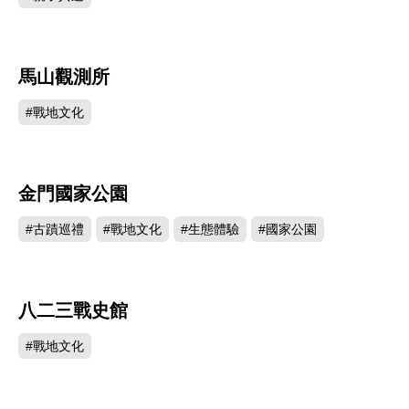
共同親摯的美麗仙山。
更多旅遊資訊，詳見
金門觀光旅遊網
。
馬山觀測所
195925
#戰地文化
金門國家公園
191563
#古蹟巡禮
#戰地文化
#生態體驗
#國家公園
八二三戰史館
139456
#戰地文化