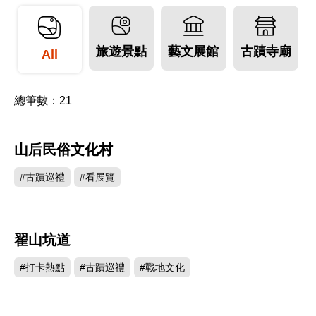
國軍進駐之後，大量植樹造林，從「綠化」到「美
化」，至今島上綠樹成蔭，道路兩旁繁花似錦，景
旅遊景點
藝文展館
古蹟寺廟
緻優美，素有「海上公園」之譽。
All
近年來，在政府生態保育宣導和居民自覺下，金門
總筆數：
21
島上鳥類的數量和種類不斷地增加。夏候鳥有家燕
和栗喉蜂虎，冬候鳥則有鸕鶿、白鷺、水鴨、燕
山后民俗文化村
278647
鷗，還有戴勝、環頸雉，這些在金門的田野上，到
處可見。最難得的保育級動物「水獺」，以及有
#古蹟巡禮
#看展覽
「千年活化石」之稱的「鱟」，在金門的近海都是
常見的物種。
翟山坑道
253663
在觀光潮流的推波助瀾之下，結合了產業與文化，
#打卡熱點
#古蹟巡禮
#戰地文化
具有鄉土風味的金門特產呈現在世人面前。最有名
的莫過於「鋼刀、貢糖、高粱酒」，除此之外當然