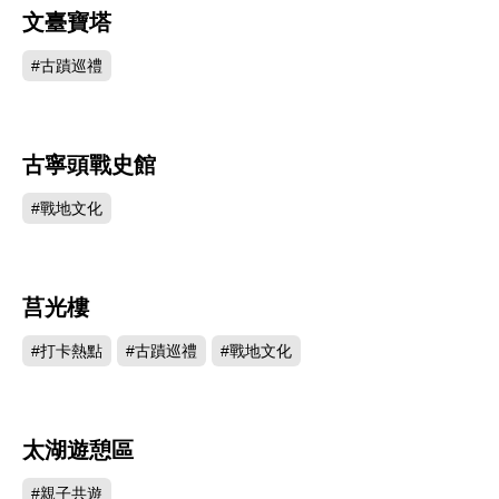
還包括麵線、高粱醋、瓷器、陶製品…等。由於氣
文臺寶塔
240916
候、土壤和水質等條件，使金門出產的花生，油脂
#古蹟巡禮
多、香味濃郁，經加工產製的金門貢糖，更是香酥
可口；獨特的天然條件，使金門酒廠釀製的高粱
酒，香醇度更是他處所不及。此外，依古法研製的
古寧頭戰史館
231434
麵線、芋頭、酸白菜等農產品、藥品類的一條根系
#戰地文化
列產品、在地瓷土燒製的精美陶瓷，都遠近馳名。
小吃沿襲著傳統閩南風味，並揉合地方特產而研
莒光樓
231208
發，如海鮮系列的蚵仔煎、蚵仔麵線、炒沙蟲，小
#打卡熱點
#古蹟巡禮
#戰地文化
茶點系列的一口酥、寸棗糖，還有廣東粥、包餡燒
餅，以及其他各式生鮮物產，都是饕家極為喜愛之
美味。
太湖遊憩區
215246
金門，一個不斷蛻變的地方，一個值得海內外人士
#親子共遊