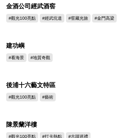
金酒公司經武酒窖
2109
#觀光100亮點
#經武坑道
#窖藏光旅
#金門高梁
建功嶼
2051
#看海景
#地質奇觀
後浦十六藝文特區
1031
#觀光100亮點
#藝術
陳景蘭洋樓
983
#觀光100亮點
#打卡熱點
#古蹟巡禮