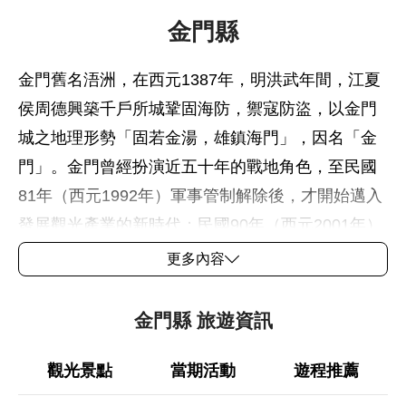
金門縣
金門舊名浯洲，在西元1387年，明洪武年間，江夏
侯周德興築千戶所城鞏固海防，禦寇防盜，以金門
城之地理形勢「固若金湯，雄鎮海門」，因名「金
門」。金門曾經扮演近五十年的戰地角色，至民國
81年（西元1992年）軍事管制解除後，才開始邁入
發展觀光產業的新時代；民國90年（西元2001年）
元旦，金、廈「小三通」正式啟動，「金門」轉而
更多內容
成為兩岸互動的關鍵角色。
金門縣 旅遊資訊
軍事管制時期，島上軍民生活儉樸，一切設備端賴
軍民同胞共同努力。而往日的戰備措施，恰成了今
觀光景點
當期活動
遊程推薦
日彌足珍貴的觀光資源。民國39年（西元1950年）