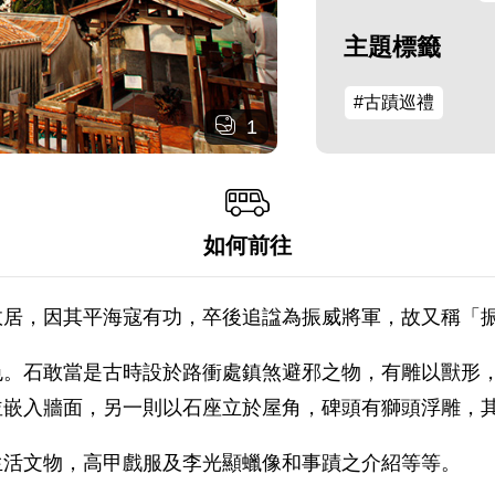
主題標籤
#古蹟巡禮
1
如何前往
居，因其平海寇有功，卒後追諡為振威將軍，故又稱「振
色。石敢當是古時設於路衝處鎮煞避邪之物，有雕以獸形
並嵌入牆面，另一則以石座立於屋角，碑頭有獅頭浮雕，
生活文物，高甲戲服及李光顯蠟像和事蹟之介紹等等。