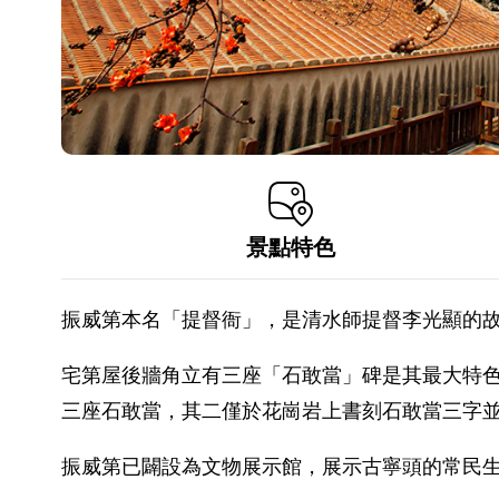
景點特色
振威第本名「提督衙」，是清水師提督李光顯的故
宅第屋後牆角立有三座「石敢當」碑是其最大特
三座石敢當，其二僅於花崗岩上書刻石敢當三字
振威第已闢設為文物展示館，展示古寧頭的常民