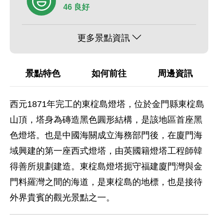
46 良好
更多景點資訊
景點特色
如何前往
周邊資訊
西元1871年完工的東椗島燈塔，位於金門縣東椗島
山頂，塔身為磚造黑色圓形結構，是該地區首座黑
色燈塔。也是中國海關成立海務部門後，在廈門海
域興建的第一座西式燈塔，由英國籍燈塔工程師韓
得善所規劃建造。東椗島燈塔扼守福建廈門灣與金
門料羅灣之間的海道，是東椗島的地標，也是接待
外界貴賓的觀光景點之一。