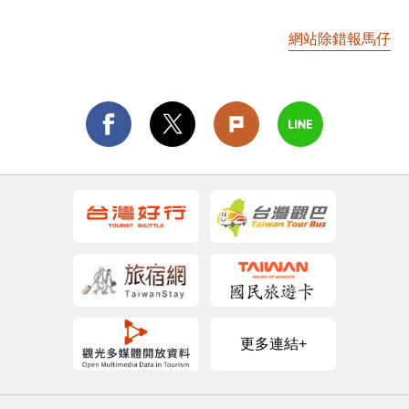
網站除錯報馬仔
更多連結+