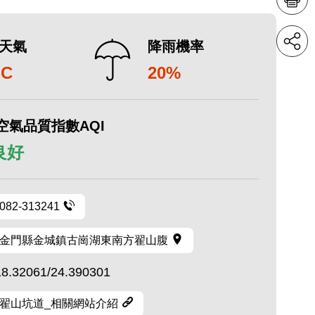
天氣
降雨機率
°C
20%
空氣品質指數AQI
 良好
082-313241
金門縣金城鎮古崗湖東南方翟山腹
18.32061/24.390301
翟山坑道_相關網站介紹