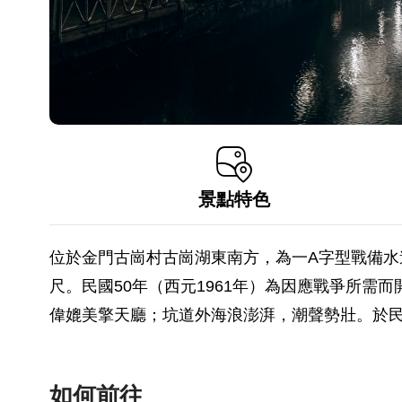
景點特色
位於金門古崗村古崗湖東南方，為一A字型戰備水道，
尺。民國50年（西元1961年）為因應戰爭所
偉媲美擎天廳；坑道外海浪澎湃，潮聲勢壯。於民
如何前往