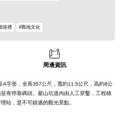
蹟巡禮
#戰地文化
周邊資訊
字形，全長357公尺，寬約11.5公尺，高約8公
坑內並有停靠碼頭。翟山坑道內由人工穿鑿，工程雄
管理站，是不可錯過的觀光景點。