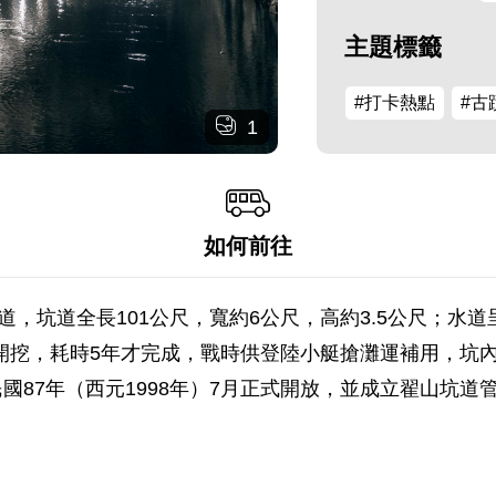
主題標籤
#打卡熱點
#古
1
如何前往
坑道全長101公尺，寬約6公尺，高約3.5公尺；水道呈A
需而開挖，耗時5年才完成，戰時供登陸小艇搶灘運補用，
國87年（西元1998年）7月正式開放，並成立翟山坑道