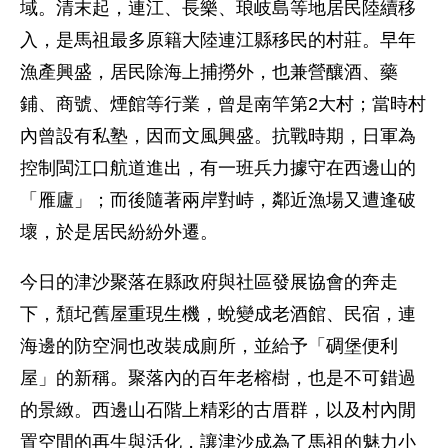
域。清末起，連江、長樂、琅岐島等地居民陸續移
入，是馬祖最多原籍大陸連江縣移民的村莊。早年
漁產興盛，居民除海上捕撈外，也兼營釀酒、藥
鋪、商號、煙館等行業，曾是南竿第2大村；當時村
內曾設有私塾，因而文風興盛。抗戰時期，日軍為
控制閩江口航道進出，有一班兵力據守在西邊山的
「雁廬」；而後隨著兩岸對峙，鄰近漁場又遭逢破
壞，於是居民紛紛外遷。
今日的津沙聚落在縣政府與社區發展協會的奔走
下，頹圮舊屋重現生機，蛻變成老酒館、民宿，連
海邊的防空洞也改裝成廁所，並給予「碉堡便利
屋」的新稱。聚落內的百年老榕樹，也是不可錯過
的景緻。西邊山石階上精彩的古厝群，以及村內閒
置空間的再生與活化，讓津沙成為了馬祖的魅力小