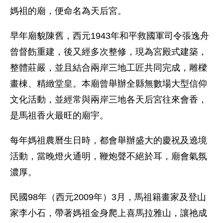
媽袓的廟，便命名為天后宮。
早年廟貌陳舊，西元1943年和平救國軍司令張逸舟
曾督飭重建，後又經多次整修，現為宮殿式建築，
整體莊嚴，並且結合兩岸三地工匠共同完成，雕樑
畫棟、精緻堂皇。本廟曾舉辦全縣無數場大型信仰
文化活動，並經常與兩岸三地各天后宮往來會香，
是馬祖香火最旺的廟宇。
每年媽祖農曆生日時，都會舉辦盛大的慶祝及遶境
活動，當晚燈火通明，鞭炮聲不絕於耳，廟會氣氛
濃厚。
民國98年（西元2009年）3月，馬祖籍畫家及登山
家李小石，帶著媽祖金身爬上喜馬拉雅山，讓祂成