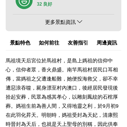
32 良好
更多景點資訊
景點特色
如何前往
友善指引
周邊資訊
馬祖境天后宮位於馬祖村，是島上媽祖的信仰中
心，信仰者眾，香火鼎盛。南竿馬祖村居民口耳相
傳，當媽祖之父遭逢船難，她便投海救父，卻不幸
遭惡浪吞噬，屍身漂至村內澳口，後經居民發現後
拾起安葬，民眾為感其孝心，以雕刻鳳紋的石棺厚
葬。媽祖生前為善人間，又得地靈之利，於9月初9
在此羽化昇天。明朝時，媽祖受封為天妃，清康熙
時晉封為天后，也就是天上聖母的別稱，因此供奉