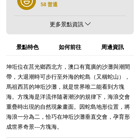
58 普通
更多景點資訊
景點特色
如何前往
周邊資訊
坤坵位在莒光鄉西北方，澳口有寬廣的沙灘與潮間
帶，大退潮時可步行至外海的蛇島（又稱蛇山），
馬祖西莒的坤坵沙灘，就是世界唯二能看到方塊
海。方塊海是洋流伴隨著潮汐的規律下，海浪交會
重疊時出現的自然現象畫面。因蛇島地形位置，將
海浪一分為二，恰巧在坤坵沙灘垂直交會，孕育形
成世界奇景---方塊海。