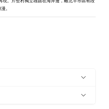
華再現。芹壁村獨立雄踞在海岸邊，離北竿市區有段
浪漫。