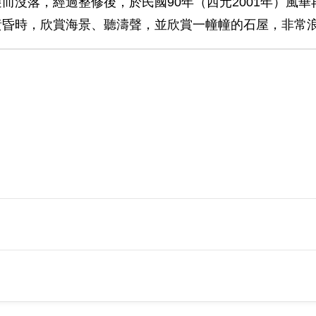
而沒落，經過整修後，於民國90年（西元2001年）風
黃昏時，欣賞海景、聽濤聲，並欣賞一幢幢的石屋，非常