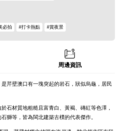
美必拍
#打卡熱點
#賞夜景
周邊資訊
，是芹壁澳口有一塊突起的岩石，狀似烏龜，居民
由於石材質地粗糙且富青白、黃褐、磚紅等色澤，
的石獅等，皆為閩北建築古樸的代表傑作。