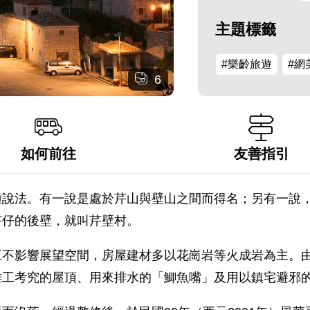
主題標籤
#樂齡旅遊
#網
6
如何前往
友善指引
種說法。有一說是處於芹山與壁山之間而得名；另有一說
芹仔的後壁，就叫芹壁村。
互不影響展望空間，房屋建材多以花崗岩等火成岩為主。
雕工考究的屋頂、用來排水的「鯽魚嘴」及用以鎮宅避邪