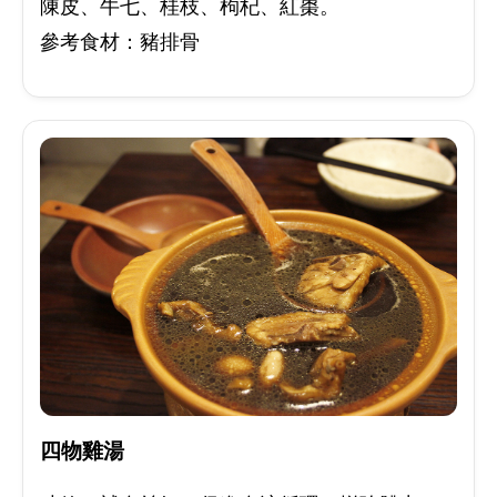
陳皮、牛七、桂枝、枸杞、紅棗。
參考食材：豬排骨
四物雞湯