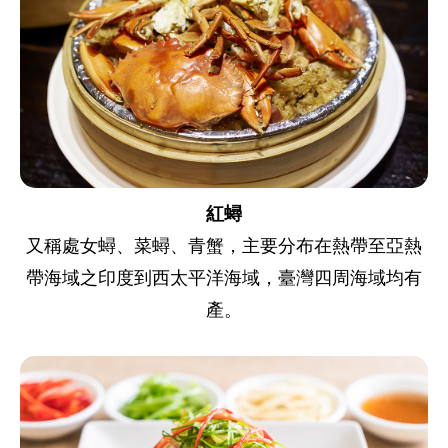
紅蟳
又稱處女蟳、菜蟳、青蟹，主要分布在熱帶至亞熱
帶海域之印度到西太平洋海域，臺灣四周海域均有
產。