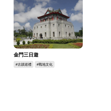
金門三日遊
#古蹟巡禮
#戰地文化