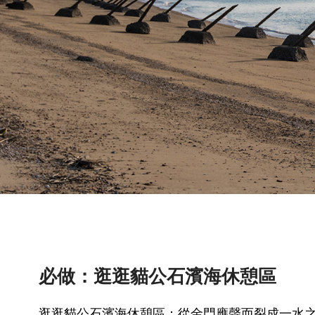
必做：逛逛貓公石濱海休憩區
逛逛貓公石濱海休憩區：從金門應聲而裂成一水