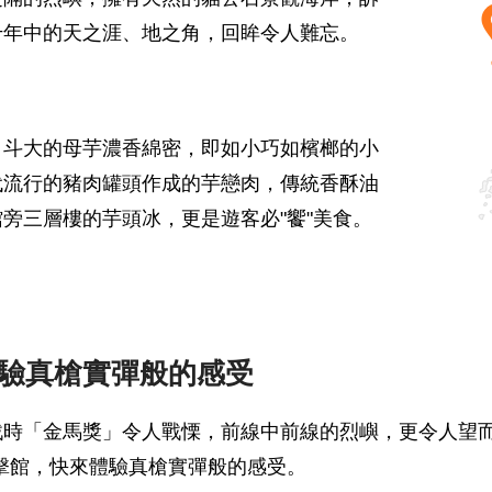
千年中的天之涯、地之角，回眸令人難忘。
，斗大的母芋濃香綿密，即如小巧如檳榔的小
代流行的豬肉罐頭作成的芋戀肉，傳統香酥油
旁三層樓的芋頭冰，更是遊客必"饗"美食。
驗真槍實彈般的感受
戰時「金馬獎」令人戰慄，前線中前線的烈嶼，更令人望
擊館，快來體驗真槍實彈般的感受。