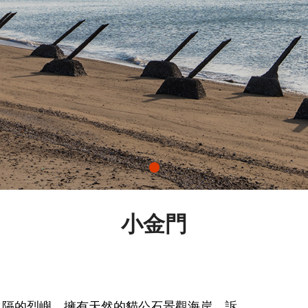
小金門
之隔的烈嶼，擁有天然的貓公石景觀海岸，訴