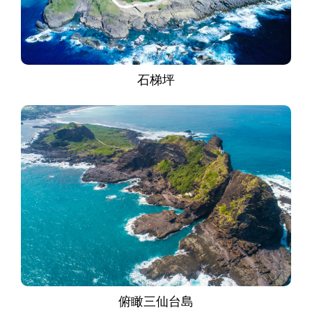
石梯坪
俯瞰三仙台島