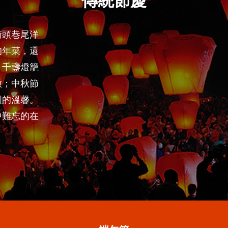
傳統節慶
街頭巷尾洋
的年菜，還
，千盞燈籠
徵；中秋節
圓的溫馨。
中難忘的在