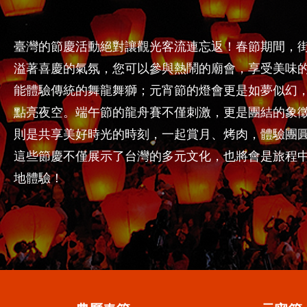
臺灣的節慶活動絕對讓觀光客流連忘返！春節期間，
溢著喜慶的氣氛，您可以參與熱鬧的廟會，享受美味
能體驗傳統的舞龍舞獅；元宵節的燈會更是如夢似幻
點亮夜空。端午節的龍舟賽不僅刺激，更是團結的象
則是共享美好時光的時刻，一起賞月、烤肉，體驗團
這些節慶不僅展示了台灣的多元文化，也將會是旅程
地體驗！