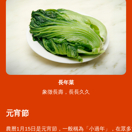
長年菜
象徵長壽，長長久久
元宵節
農曆1月15日是元宵節，一般稱為「小過年」，在眾