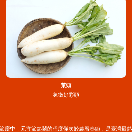
菜頭
象徵好彩頭
多節慶中，元宵節熱鬧的程度僅次於農曆春節，是臺灣最