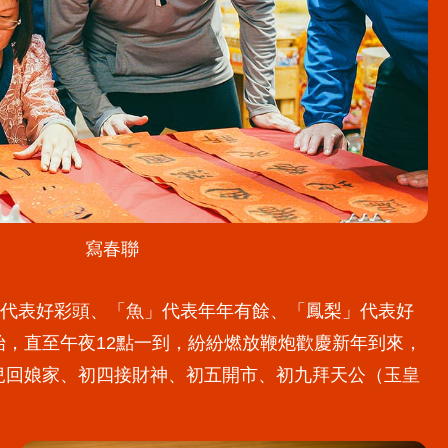
寫春聯
」代表好彩頭、「魚」代表年年有餘、「鳳梨」代表好
，直至午夜12點一到，紛紛燃放鞭炮歡慶新年到來，
兒回娘家、初四接財神、初五開市、初九拜天公（玉皇