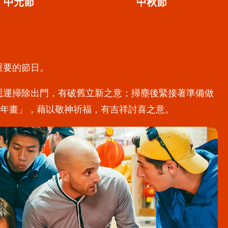
中元節
中秋節
重要的節日。
惡運掃除出門，有破舊立新之意；掃塵後緊接著準備做
「年畫」，藉以敬神祈福，有吉祥討喜之意。