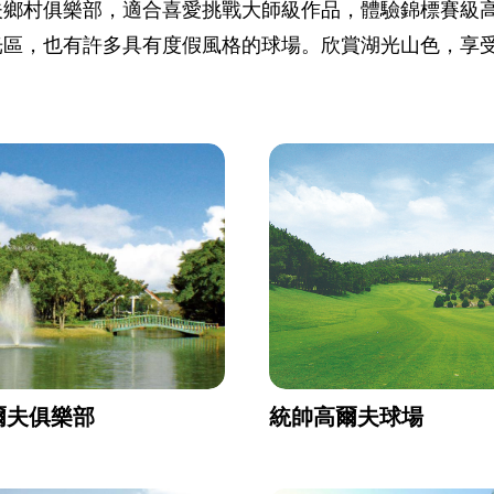
夫鄉村俱樂部，適合喜愛挑戰大師級作品，體驗錦標賽級
光區，也有許多具有度假風格的球場。欣賞湖光山色，享
爾夫俱樂部
統帥高爾夫球場