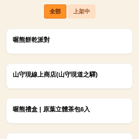
全部
上架中
上架中
喔熊餅乾派對
上架中
山守現線上商店(山守現道之驛)
上架中
喔熊禮盒 | 原葉立體茶包6入