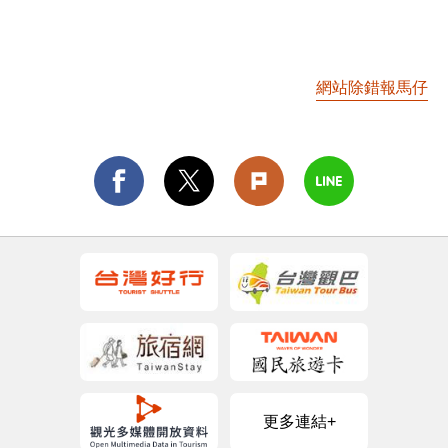
網站除錯報馬仔
更多連結+