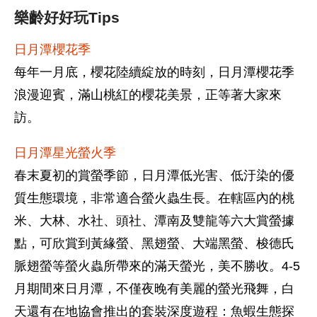
樂齡好好玩Tips
日月潭櫻花季
每年一月底，櫻花陸續綻放的時刻，日月潭櫻花季
浪漫迎賓，滿山桃紅的櫻花美景，正等著大家來
訪。
日月潭星光螢火季
春末夏初的賞螢季節，日月潭低光害、低汙染的優
質生態環境，非常適合螢火蟲生長。在轄區內的桃
米、大林、水社、頭社、潭南及雙龍等六大賞螢據
點，可欣賞到黃緣螢、黑翅螢、大端黑螢、梭德氏
脈翅螢等螢火蟲所帶來的滿天螢光，美不勝收。4-5
月期間來日月潭，不僅夜晚有美麗的螢光飛舞，白
天還有在地協會推出的套裝深度遊程：魚蝦生態探