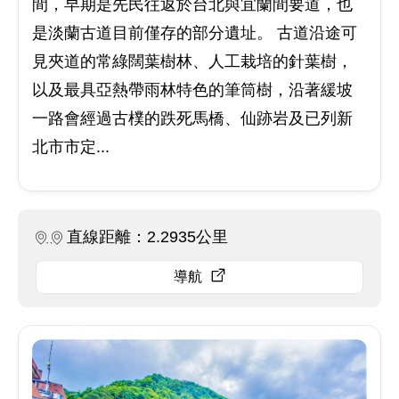
間，早期是先民往返於台北與宜蘭間要道，也
是淡蘭古道目前僅存的部分遺址。 古道沿途可
見夾道的常綠闊葉樹林、人工栽培的針葉樹，
以及最具亞熱帶雨林特色的筆筒樹，沿著緩坡
一路會經過古樸的跌死馬橋、仙跡岩及已列新
北市市定...
直線距離：2.2935公里
導航