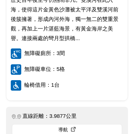
歷史百年後至今仍熱鬧非凡。雙溪河在此入
海，使得這片金黃色沙灘被太平洋及雙溪河前
後簇擁著，形成內河外海，獨一無二的雙重景
觀，再加上一片湛藍海景，有黃金海岸之美
譽。連接兩處的彎月型拱橋...
無障礙廁所：3間
無障礙車位：5格
輪椅借用：1台
直線距離：3.9877公里
導航