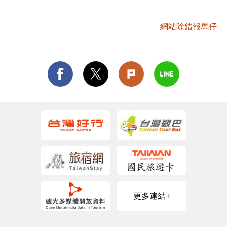
網站除錯報馬仔
更多連結+