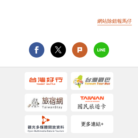
網站除錯報馬仔
更多連結+