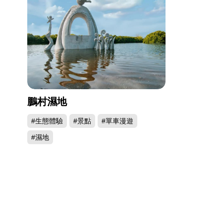
鵬村濕地
#生態體驗
#景點
#單車漫遊
#濕地