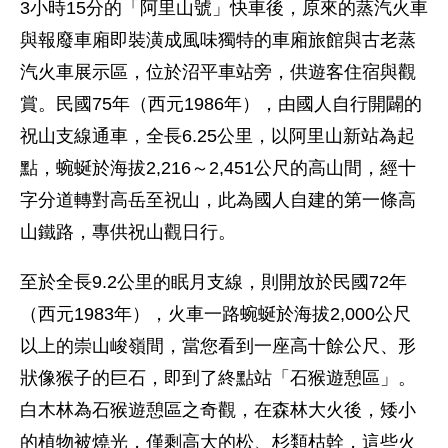
3小時15分的「阿里山號」快車後，原來的蒸汽火車
與報廢車廂即裝潢成風味獨特的車廂旅館與古老蒸
汽火車展示區，位於沼平車站旁，供遊客住宿與觀
賞。民國75年（西元1986年），由國人自行開闢的
祝山支線通車，全長6.25公里，以阿里山新站為起
點，蜿蜒於海拔2,216～2,451公尺的高山間，經十
字分道轉對高岳至祝山，此為國人自建的第一條高
山鐵路，專供祝山觀日行。
至於全長9.2公里的眠月支線，則開放於民國72年
（西元1983年），火車一路蜿蜒於海拔2,000公尺
以上的崇山峻嶺間，當您看到一座高十餘公尺、形
狀像猴子的巨石，即到了終點站「石猴遊憩區」。
白木林為石猴遊憩區之奇觀，在森林大火後，矮小
的植物被燒光，僅剩高大的松、杉類枯幹，這些火