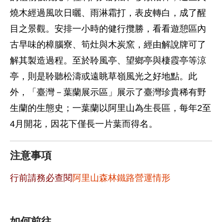
燒木經過風吹日曬、雨淋霜打，表皮轉白，成了醒
目之景觀。安排一小時的健行攬勝，看看遊憩區內
古早味的樟腦寮、筍灶與木炭窯，經由解說牌可了
解其製造過程。至於聆風亭、望鄉亭與棲霞亭等涼
亭，則是聆聽松濤或遠眺草嶺風光之好地點。此
外，「臺灣－葉蘭展示區」展示了臺灣珍貴稀有野
生蘭的生態史；一葉蘭以阿里山為生長區，每年2至
4月開花，因花下僅長一片葉而得名。
注意事項
行前請務必查閱
阿里山森林鐵路營運情形
如何前往