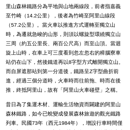
里山森林鐵路分為平地與山地兩線段，前者指嘉義
至竹崎（14.2公里），後者為竹崎至阿里山線段
（57.2公里）。當火車以推進方式運轉至獨立山
時，為遷就急峻的山形，則須以螺旋型環繞獨立山
三周（約五公里長、兩百公尺高）而至山頂。當迴
旋上山時，在車上可三度看到忽左忽右的樟腦寮車
站仍在山下，然後鐵道再以8字型方式離開獨立山。
而自屏遮那站到第一分道後，鐵路呈Z字型曲折前
進，經過三個分道時，火車時而往前拖、時而在後
推，終抵阿里山，故有「阿里山火車碰壁」之稱。
昔日為了集運木材、運輸生活物資而闢建的阿里山
森林鐵路，如今已蛻變成發展森林旅遊的觀光鐵路
列車。民國73年（西元1984年），增設行車時間僅