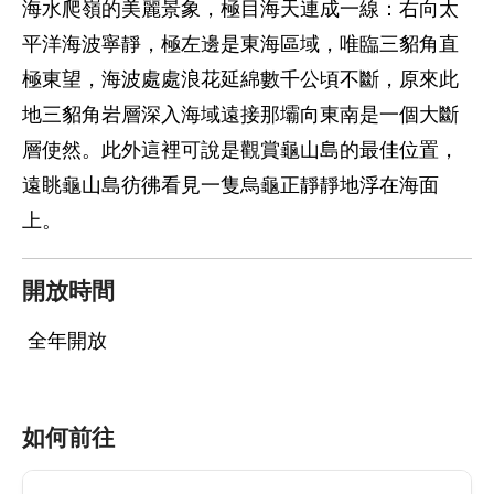
海水爬嶺的美麗景象，極目海天連成一線：右向太
平洋海波寧靜，極左邊是東海區域，唯臨三貂角直
極東望，海波處處浪花延綿數千公頃不斷，原來此
地三貂角岩層深入海域遠接那壩向東南是一個大斷
層使然。此外這裡可說是觀賞龜山島的最佳位置，
遠眺龜山島彷彿看見一隻烏龜正靜靜地浮在海面
上。
開放時間
全年開放
如何前往