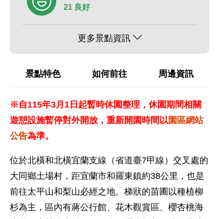
21 良好
更多景點資訊
景點特色
如何前往
周邊資訊
※自115年3月1日起暫時休園整理，休園期間相關
遊憩設施暫停對外開放，重新開園時間以
園區網站
公告
為準。
位於北橫和北橫宜蘭支線（省道臺7甲線）交叉處的
大同鄉土場村，距宜蘭市和羅東鎮約38公里，也是
前往太平山和梨山必經之地。梯狀的苗圃以種植柳
杉為主，區內有蔣公行館、花木觀賞區、櫻杏桃海