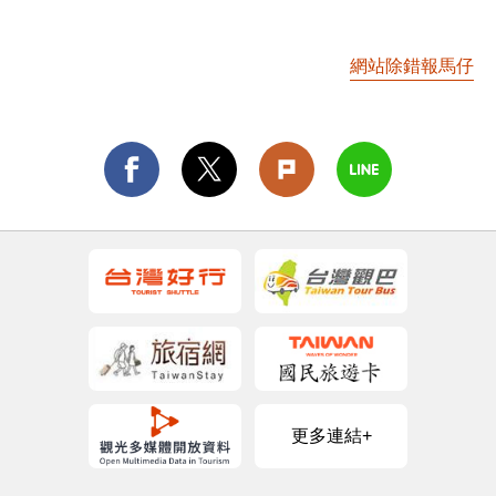
網站除錯報馬仔
更多連結+