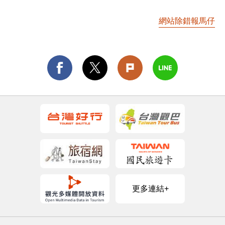
網站除錯報馬仔
更多連結+