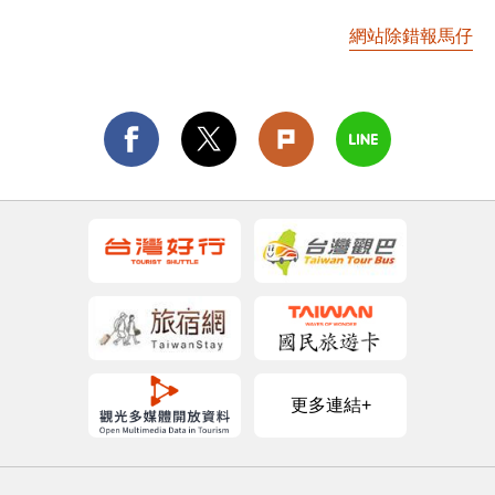
網站除錯報馬仔
更多連結+