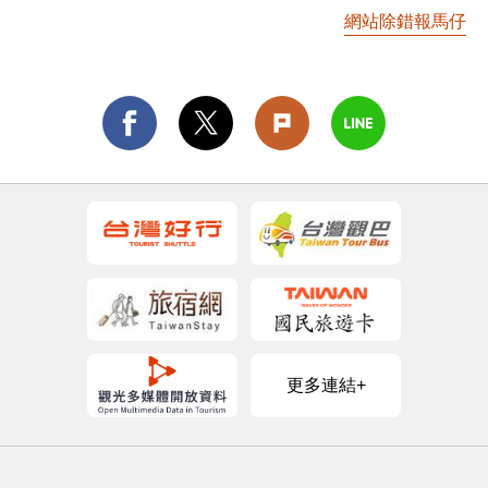
網站除錯報馬仔
更多連結+