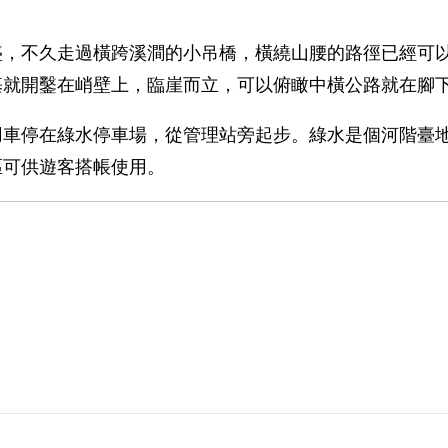
，不久走過橫跨溪澗的小吊橋，橫繞山腰的路徑已經可以
基就開鑿在峭壁上，臨崖而立，可以俯瞰中橫公路就在腳
用車停在綠水停車場，從管理站旁起步。綠水是個河階臺
區可供遊客搭帳使用。