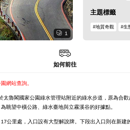
主題標籤
#地質奇觀
#生
1
如何前往
公園網站查詢。
。位於太魯閣國家公園綠水管理站附近的綠水步道，原為合
。為眺望中橫公路、綠水臺地與立霧溪谷的好據點。
17公里處，入口設有大型解說牌。下段出入口則在新建