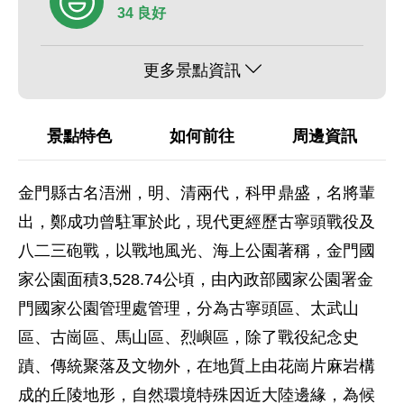
34 良好
更多景點資訊
景點特色
如何前往
周邊資訊
金門縣古名浯洲，明、清兩代，科甲鼎盛，名將輩
出，鄭成功曾駐軍於此，現代更經歷古寧頭戰役及
八二三砲戰，以戰地風光、海上公園著稱，金門國
家公園面積3,528.74公頃，由內政部國家公園署金
門國家公園管理處管理，分為古寧頭區、太武山
區、古崗區、馬山區、烈嶼區，除了戰役紀念史
蹟、傳統聚落及文物外，在地質上由花崗片麻岩構
成的丘陵地形，自然環境特殊因近大陸邊緣，為候