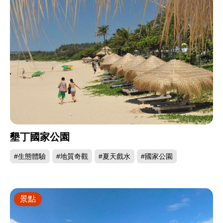
墾丁國家公園
#生態體驗
#地質奇觀
#夏天戲水
#國家公園
景點