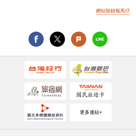
網站除錯報馬仔
更多連結+