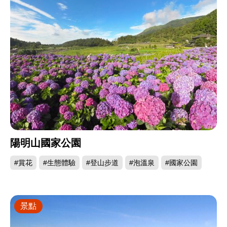
陽明山國家公園
#賞花
#生態體驗
#登山步道
#泡溫泉
#國家公園
景點