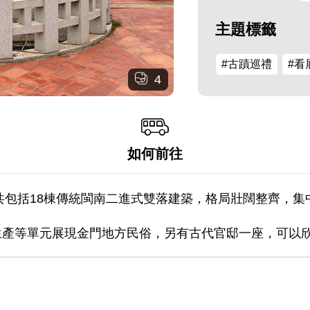
主題標籤
#古蹟巡禮
#看
4
如何前往
，共包括18棟傳統閩南二進式雙落建築，格局壯闊整齊，
生產等單元展現金門地方民俗，另有古代官邸一座，可以