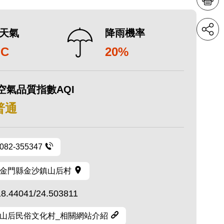
天氣
降雨機率
°C
20%
空氣品質指數AQI
 普通
082-355347
金門縣金沙鎮山后村
18.44041/24.503811
山后民俗文化村_相關網站介紹