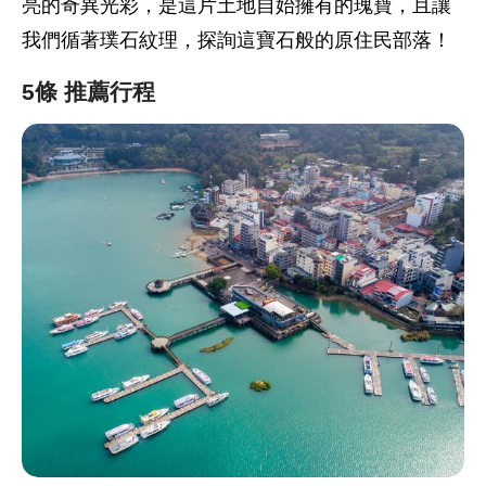
亮的奇異光彩，是這片土地自始擁有的瑰寶，且讓
我們循著璞石紋理，探詢這寶石般的原住民部落！
5條 推薦行程