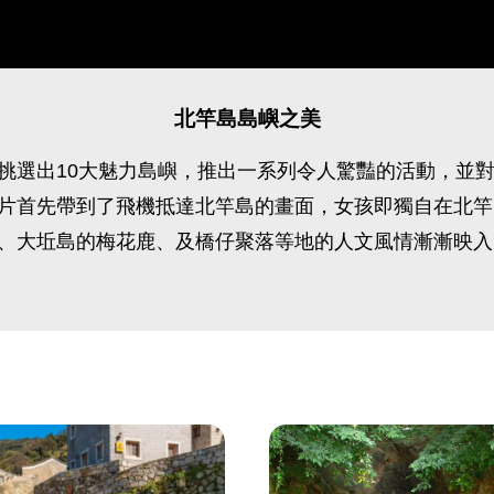
北竿島島嶼之美
挑選出10大魅力島嶼，推出一系列令人驚豔的活動，並
片首先帶到了飛機抵達北竿島的畫面，女孩即獨自在北竿
、大坵島的梅花鹿、及橋仔聚落等地的人文風情漸漸映入