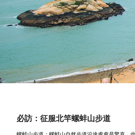
必訪：征服北竿螺蚌山步道
螺蚌山步道：螺蚌山自然步道沿途處處是驚喜，