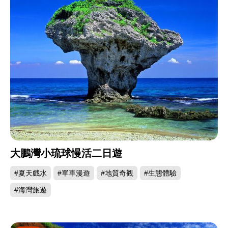
大鵬灣小琉球慢活二日遊
#夏天戲水
#單車漫遊
#地質奇觀
#生態體驗
#海灣旅遊