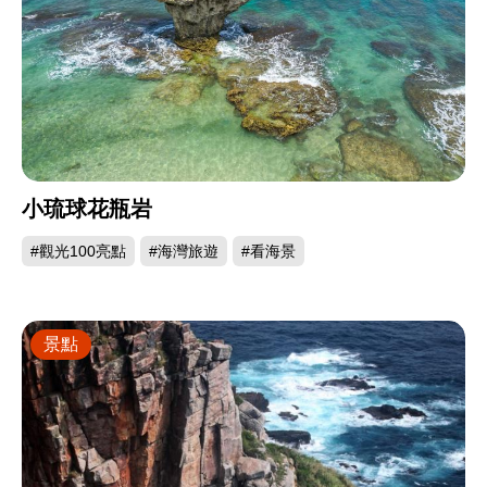
小琉球花瓶岩
#觀光100亮點
#海灣旅遊
#看海景
景點