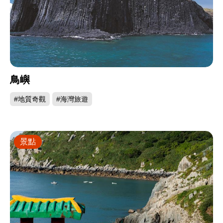
鳥嶼
#地質奇觀
#海灣旅遊
景點