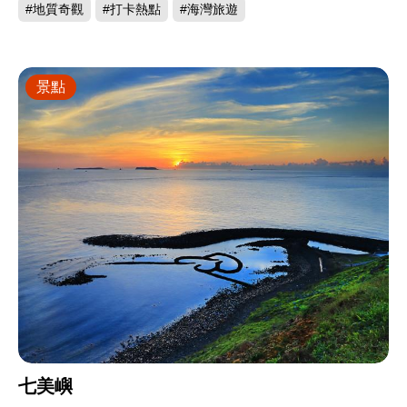
#地質奇觀
#打卡熱點
#海灣旅遊
景點
七美嶼