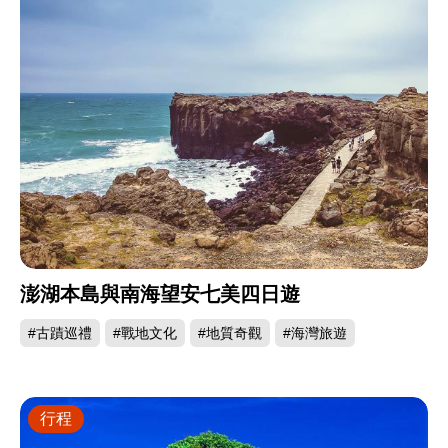
澎湖本島與南海望安七美四日遊
#古蹟巡禮
#戰地文化
#地質奇觀
#海灣旅遊
行程