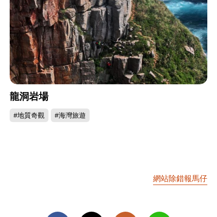
龍洞岩場
#地質奇觀
#海灣旅遊
網站除錯報馬仔