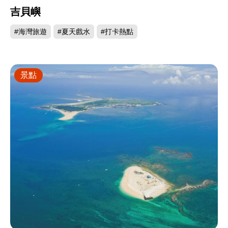
吉貝嶼
#海灣旅遊
#夏天戲水
#打卡熱點
景點