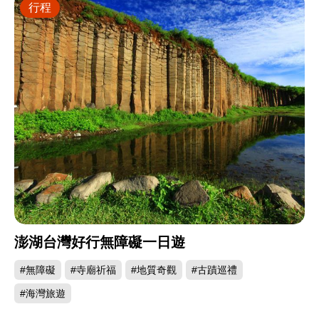
行程
澎湖台灣好行無障礙一日遊
#無障礙
#寺廟祈福
#地質奇觀
#古蹟巡禮
#海灣旅遊