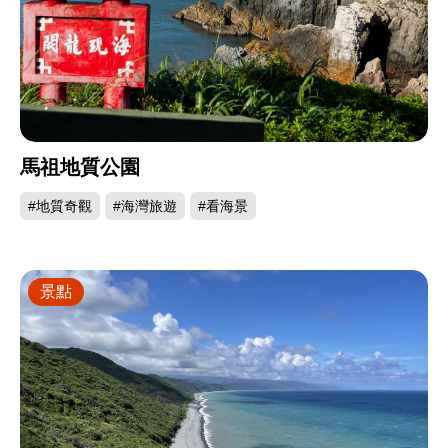
馬祖地質公園
#地質奇觀
#海灣旅遊
#看海景
景點