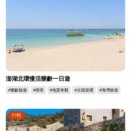
澎湖北環慢活樂齡一日遊
#樂齡旅遊
#燈塔
#地質奇觀
#古蹟巡禮
#海灣旅遊
行程