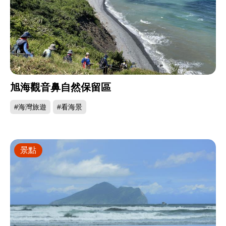
旭海觀音鼻自然保留區
#海灣旅遊
#看海景
景點