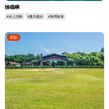
險礁嶼
#水上活動
#夏天戲水
#海灣旅遊
景點