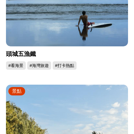
頭城五漁鐵
#看海景
#海灣旅遊
#打卡熱點
景點