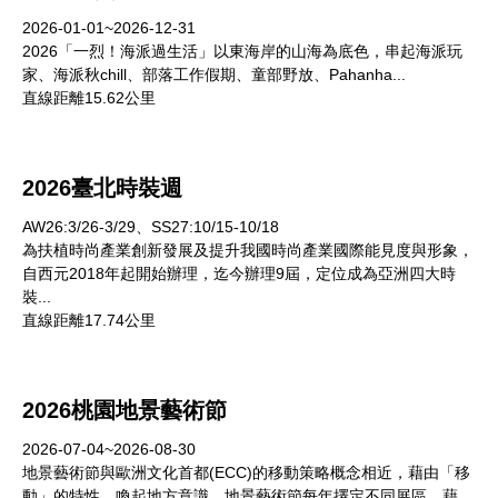
2026-01-01~2026-12-31
2026「一烈！海派過生活」以東海岸的山海為底色，串起海派玩
家、海派秋chill、部落工作假期、童部野放、Pahanha...
直線距離15.62公里
2026臺北時裝週
AW26:3/26-3/29、SS27:10/15-10/18
為扶植時尚產業創新發展及提升我國時尚產業國際能見度與形象，
自西元2018年起開始辦理，迄今辦理9屆，定位成為亞洲四大時
裝...
直線距離17.74公里
2026桃園地景藝術節
2026-07-04~2026-08-30
地景藝術節與歐洲文化首都(ECC)的移動策略概念相近，藉由「移
動」的特性，喚起地方意識。地景藝術節每年擇定不同展區，藉