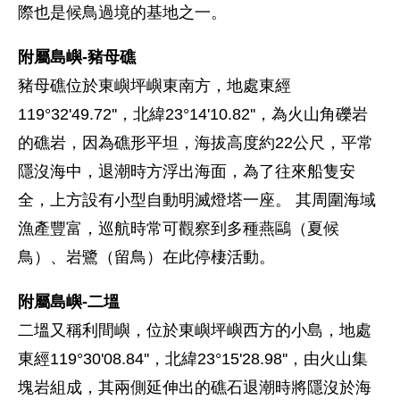
際也是候鳥過境的基地之一。
附屬島嶼-豬母礁
豬母礁位於東嶼坪嶼東南方，地處東經
119°32'49.72''，北緯23°14'10.82''，為火山角礫岩
的礁岩，因為礁形平坦，海拔高度約22公尺，平常
隱沒海中，退潮時方浮出海面，為了往來船隻安
全，上方設有小型自動明滅燈塔一座。 其周圍海域
漁產豐富，巡航時常可觀察到多種燕鷗（夏候
鳥）、岩鷺（留鳥）在此停棲活動。
附屬島嶼-二塭
二塭又稱利間嶼，位於東嶼坪嶼西方的小島，地處
東經119°30'08.84''，北緯23°15'28.98''，由火山集
塊岩組成，其兩側延伸出的礁石退潮時將隱沒於海