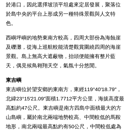
於港口，因此選擇坡頂平坦處來定居發展，聚落位
於島中央的平台上形成另一種特殊景觀與人文特
色。
西嶼坪嶼的地勢東南方較高，四周大部份為海蝕崖
及礫灘，從海上巡航較能清楚觀賞圍繞四周的海崖
景觀。島上無高大遮蔽物，抬頭便能擁有整片藍
天，偶見候鳥翱翔天空，氣氛十分悠閒。
東吉嶼
東吉嶼位於望安鄉的東南方，東經119°40'18.79''，
北緯23°15'21.09''面積1.7712平方公里，海拔高度最
高點約47公尺。東吉嶼是南方四島中面積最大的方
山島嶼，屬於南北兩端地勢較高、中間較低的馬鞍
地形，南北兩端最高點約有50公尺，中間較低處為