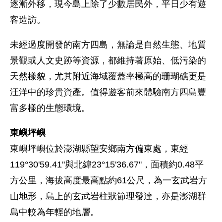
逐漸外移，現今島上除了少數居民外，平日少有遊
客造訪。
未經過度開發的南方四島，無論是自然生態、地質
景觀或人文史跡等資源，都維持著原始、低污染的
天然樣貌，尤其附近海域覆蓋率極高的珊瑚礁更是
汪洋中的珍貴資產。值得遊客前來體驗南方四島豐
富多樣的生態環境。
東嶼坪嶼
東嶼坪嶼位於澎湖縣望安鄉南方偏東處，東經
119°30'59.41''與北緯23°15'36.67''，面積約0.48平
方公里，海拔高度最高點約61公尺，為一玄武岩方
山地形，島上的玄武岩柱狀節理發達，亦是澎湖群
島中較為年輕的地層。