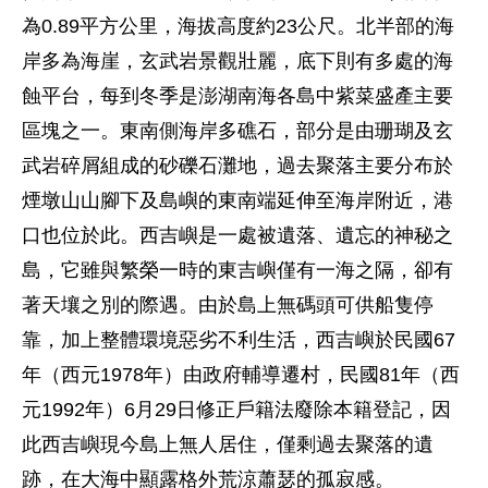
為0.89平方公里，海拔高度約23公尺。北半部的海
岸多為海崖，玄武岩景觀壯麗，底下則有多處的海
蝕平台，每到冬季是澎湖南海各島中紫菜盛產主要
區塊之一。東南側海岸多礁石，部分是由珊瑚及玄
武岩碎屑組成的砂礫石灘地，過去聚落主要分布於
煙墩山山腳下及島嶼的東南端延伸至海岸附近，港
口也位於此。西吉嶼是一處被遺落、遺忘的神秘之
島，它雖與繁榮一時的東吉嶼僅有一海之隔，卻有
著天壤之別的際遇。由於島上無碼頭可供船隻停
靠，加上整體環境惡劣不利生活，西吉嶼於民國67
年（西元1978年）由政府輔導遷村，民國81年（西
元1992年）6月29日修正戶籍法廢除本籍登記，因
此西吉嶼現今島上無人居住，僅剩過去聚落的遺
跡，在大海中顯露格外荒涼蕭瑟的孤寂感。