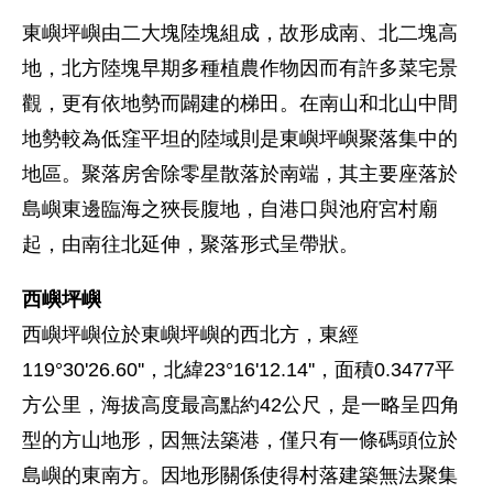
東嶼坪嶼由二大塊陸塊組成，故形成南、北二塊高
地，北方陸塊早期多種植農作物因而有許多菜宅景
觀，更有依地勢而闢建的梯田。在南山和北山中間
地勢較為低窪平坦的陸域則是東嶼坪嶼聚落集中的
地區。聚落房舍除零星散落於南端，其主要座落於
島嶼東邊臨海之狹長腹地，自港口與池府宮村廟
起，由南往北延伸，聚落形式呈帶狀。
西嶼坪嶼
西嶼坪嶼位於東嶼坪嶼的西北方，東經
119°30'26.60''，北緯23°16'12.14''，面積0.3477平
方公里，海拔高度最高點約42公尺，是一略呈四角
型的方山地形，因無法築港，僅只有一條碼頭位於
島嶼的東南方。因地形關係使得村落建築無法聚集