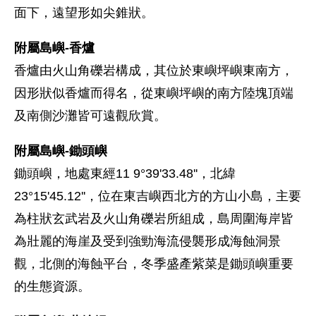
面下，遠望形如尖錐狀。
附屬島嶼-香爐
香爐由火山角礫岩構成，其位於東嶼坪嶼東南方，
因形狀似香爐而得名，從東嶼坪嶼的南方陸塊頂端
及南側沙灘皆可遠觀欣賞。
附屬島嶼-鋤頭嶼
鋤頭嶼，地處東經11 9°39'33.48''，北緯
23°15'45.12''，位在東吉嶼西北方的方山小島，主要
為柱狀玄武岩及火山角礫岩所組成，島周圍海岸皆
為壯麗的海崖及受到強勁海流侵襲形成海蝕洞景
觀，北側的海蝕平台，冬季盛產紫菜是鋤頭嶼重要
的生態資源。