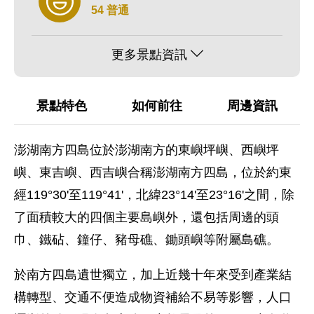
54 普通
更多景點資訊
景點特色
如何前往
周邊資訊
澎湖南方四島位於澎湖南方的東嶼坪嶼、西嶼坪
嶼、東吉嶼、西吉嶼合稱澎湖南方四島，位於約東
經119°30'至119°41'，北緯23°14'至23°16'之間，除
了面積較大的四個主要島嶼外，還包括周邊的頭
巾、鐵砧、鐘仔、豬母礁、鋤頭嶼等附屬島礁。
於南方四島遺世獨立，加上近幾十年來受到產業結
構轉型、交通不便造成物資補給不易等影響，人口