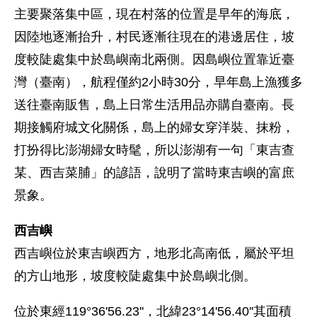
主要聚落集中區，現在村落的位置是早年的海底，
因陸地逐漸抬升，村民逐漸往現在的港邊居住，坡
度較陡處集中於島嶼南北兩側。因島嶼位置靠近臺
灣（臺南），航程僅約2小時30分，早年島上漁獲多
送往臺南販售，島上日常生活用品亦購自臺南。長
期接觸府城文化關係，島上的婦女穿洋裝、抹粉，
打扮得比澎湖婦女時髦，所以澎湖有一句「東吉查
某、西吉菜脯」的諺語，說明了當時東吉嶼的富庶
景象。
西吉嶼
西吉嶼位於東吉嶼西方，地形北高南低，屬於平坦
的方山地形，坡度較陡處集中於島嶼北側。
位於東經119°36'56.23''，北緯23°14'56.40''其面積