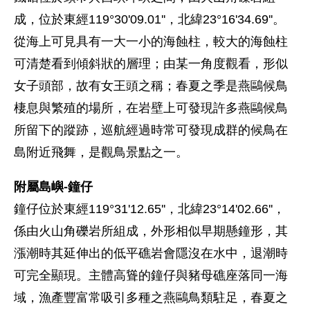
成，位於東經119°30'09.01''，北緯23°16'34.69''。
從海上可見具有一大一小的海蝕柱，較大的海蝕柱
可清楚看到傾斜狀的層理；由某一角度觀看，形似
女子頭部，故有女王頭之稱；春夏之季是燕鷗候鳥
棲息與繁殖的場所，在岩壁上可發現許多燕鷗候鳥
所留下的蹤跡，巡航經過時常可發現成群的候鳥在
島附近飛舞，是觀鳥景點之一。
附屬島嶼-鐘仔
鐘仔位於東經119°31'12.65''，北緯23°14'02.66''，
係由火山角礫岩所組成，外形相似早期懸鐘形，其
漲潮時其延伸出的低平礁岩會隱沒在水中，退潮時
可完全顯現。主體高聳的鐘仔與豬母礁座落同一海
域，漁產豐富常吸引多種之燕鷗鳥類駐足，春夏之