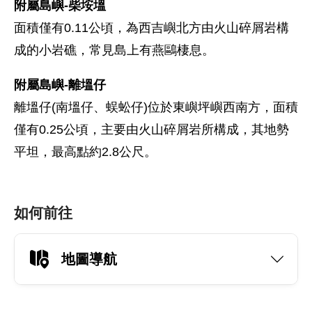
附屬島嶼-柴垵塭
面積僅有0.11公頃，為西吉嶼北方由火山碎屑岩構
成的小岩礁，常見島上有燕鷗棲息。
附屬島嶼-離塭仔
離塭仔(南塭仔、蜈蚣仔)位於東嶼坪嶼西南方，面積
僅有0.25公頃，主要由火山碎屑岩所構成，其地勢
平坦，最高點約2.8公尺。
如何前往
地圖導航