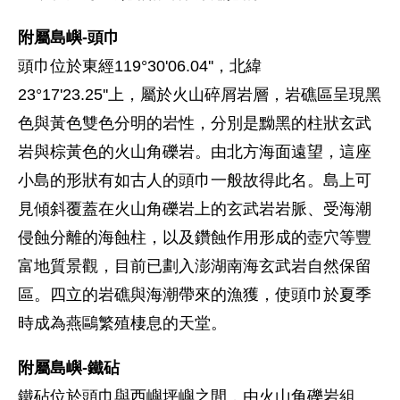
附屬島嶼-頭巾
頭巾位於東經119°30'06.04''，北緯
23°17'23.25''上，屬於火山碎屑岩層，岩礁區呈現黑
色與黃色雙色分明的岩性，分別是黝黑的柱狀玄武
岩與棕黃色的火山角礫岩。由北方海面遠望，這座
小島的形狀有如古人的頭巾一般故得此名。島上可
見傾斜覆蓋在火山角礫岩上的玄武岩岩脈、受海潮
侵蝕分離的海蝕柱，以及鑽蝕作用形成的壺穴等豐
富地質景觀，目前已劃入澎湖南海玄武岩自然保留
區。四立的岩礁與海潮帶來的漁獲，使頭巾於夏季
時成為燕鷗繁殖棲息的天堂。
附屬島嶼-鐵砧
鐵砧位於頭巾與西嶼坪嶼之間，由火山角礫岩組