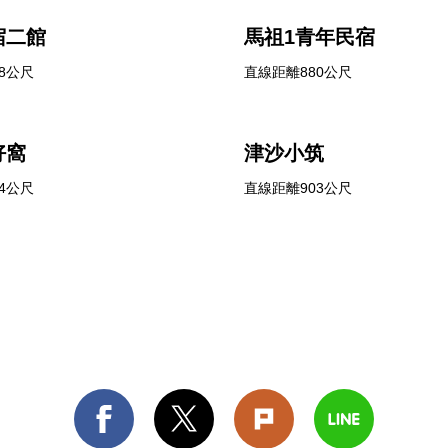
宿二館
馬祖1青年民宿
8公尺
直線距離880公尺
好窩
津沙小筑
4公尺
直線距離903公尺