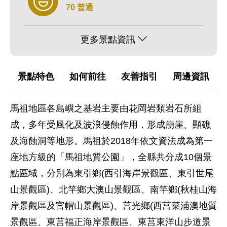
70 普通
更多景點資訊
景點特色
如何前往
友善指引
周邊資訊
馬祖地區各島嶼之基岩主要由花岡岩類岩石所組
成，多年受風化及波浪侵蝕作用，形成崩崖、顯礁
及海蝕洞等地形。馬祖於2018年依文資法成為第一
座地方級的「馬祖地質公園」，全縣共分成10個景
點區域，分別為東引鄉(西引海岸景觀區、東引世尾
山景觀區)、北竿鄉大澳山景觀區、南竿鄉(秋桂山海
岸景觀區及官帽山景觀區)、莒光鄉(西莒菜浦澳地質
景觀區、東莒福正海岸景觀區、東莒東洋山步道景