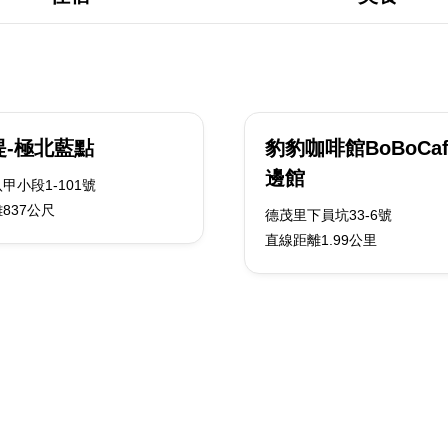
堤-極北藍點
豹豹咖啡館BoBoCaf
邊館
甲小段1-101號
837公尺
德茂里下員坑33-6號
直線距離1.99公里