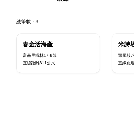
總筆數：
3
春金活海產
米詩
富基里楓林17-8號
頭圍段八
直線距離811公尺
直線距離