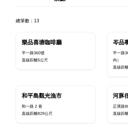
總筆數：
13
樂品喜塘咖啡廳
岑品
平一路360號
平一路3
直線距離5公尺
內）
直線距離
和平島觀光漁市
河豚
和一路 2 巷
正濱路8
直線距離829公尺
直線距離