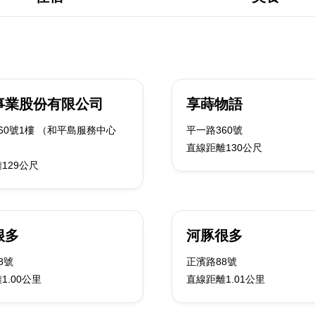
事業股份有限公司
享蒔物語
60號1樓 （和平島服務中心
平一路360號
直線距離130公尺
129公尺
很多
河豚很多
8號
正濱路88號
1.00公里
直線距離1.01公里