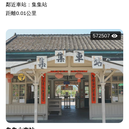
鄰近車站：集集站
距離
0.01
公里
瀏
572507
覽
人
次：