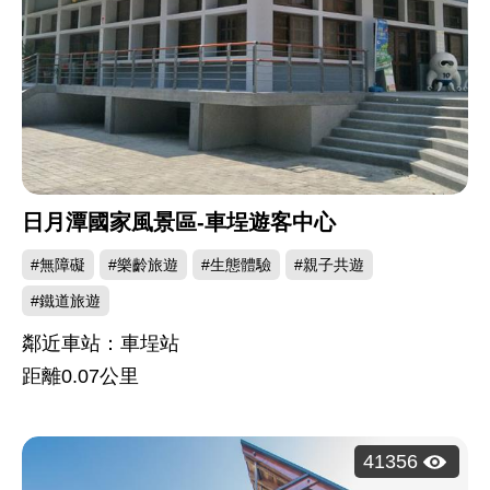
日月潭國家風景區-車埕遊客中心
#無障礙
#樂齡旅遊
#生態體驗
#親子共遊
#鐵道旅遊
鄰近車站：車埕站
距離
0.07
公里
瀏
41356