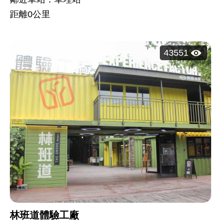
距離
0
公里
瀏
43551
覽
人
次：
林班道體驗工廠