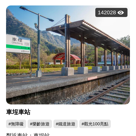
瀏
142028
覽
人
次：
車埕車站
#無障礙
#樂齡旅遊
#鐵道旅遊
#觀光100亮點
鄰近車站：車埕站