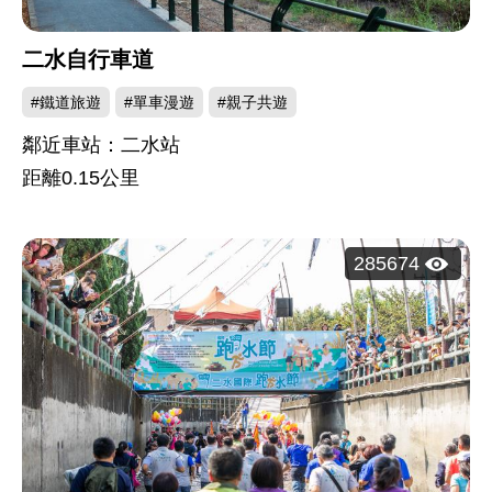
二水自行車道
#鐵道旅遊
#單車漫遊
#親子共遊
鄰近車站：二水站
距離
0.15
公里
瀏
285674
覽
人
次：