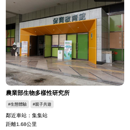
覽
人
次：
農業部生物多樣性研究所
#生態體驗
#親子共遊
鄰近車站：集集站
距離
1.68
公里