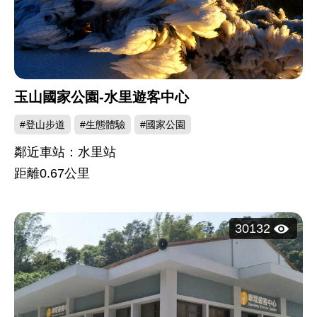
玉山國家公園-水里遊客中心
#登山步道
#生態體驗
#國家公園
鄰近車站：水里站
距離
0.67
公里
瀏
30132
覽
人
次：