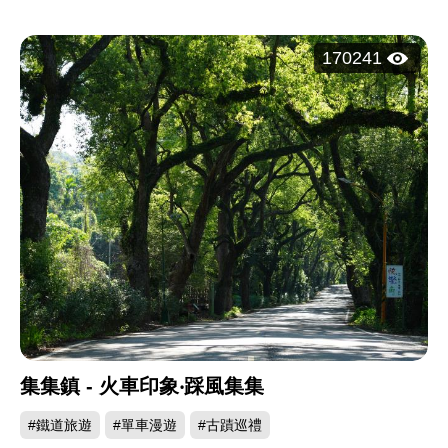
瀏
170241
覽
人
次：
集集鎮 - 火車印象‧踩風集集
#鐵道旅遊
#單車漫遊
#古蹟巡禮