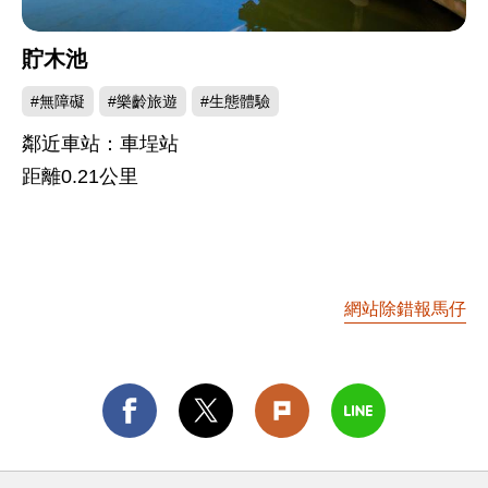
貯木池
#無障礙
#樂齡旅遊
#生態體驗
鄰近車站：車埕站
距離
0.21
公里
網站除錯報馬仔