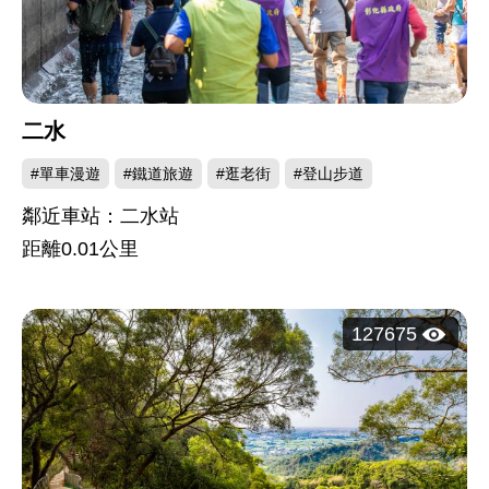
二水
#單車漫遊
#鐵道旅遊
#逛老街
#登山步道
鄰近車站：二水站
距離
0.01
公里
瀏
127675
覽
人
次：