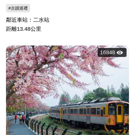
#古蹟巡禮
鄰近車站：二水站
距離
13.48
公里
瀏
16848
覽
人
次：