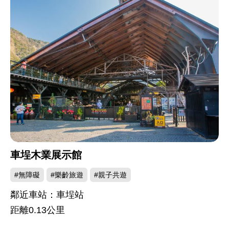
覽
人
次：
車埕木業展示館
#無障礙
#樂齡旅遊
#親子共遊
鄰近車站：車埕站
距離
0.13
公里