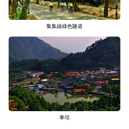
集集線綠色隧道
車埕