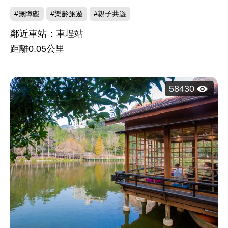
#無障礙
#樂齡旅遊
#親子共遊
鄰近車站：車埕站
距離
0.05
公里
瀏
58430
覽
人
次：