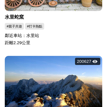
水里蛇窯
#親子共遊
#打卡熱點
鄰近車站：水里站
距離
2.29
公里
瀏
200627
覽
人
次：