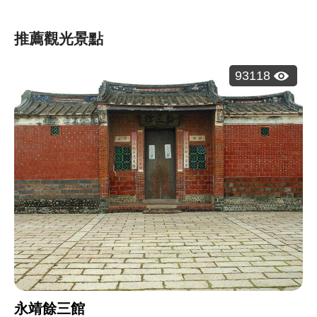
推薦觀光景點
瀏
93118
覽
人
次：
永靖餘三館