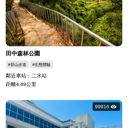
田中森林公園
#登山步道
#生態體驗
鄰近車站：二水站
距離
4.49
公里
瀏
99916
覽
人