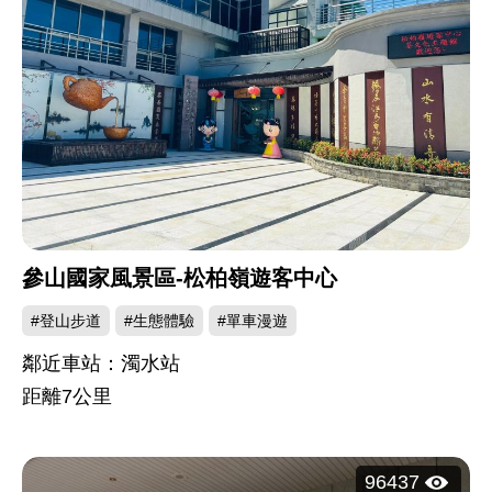
次：
參山國家風景區-松柏嶺遊客中心
#登山步道
#生態體驗
#單車漫遊
鄰近車站：濁水站
距離
7
公里
瀏
96437