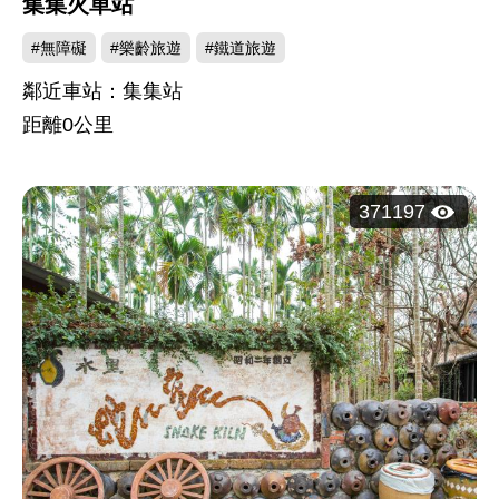
集集火車站
#無障礙
#樂齡旅遊
#鐵道旅遊
鄰近車站：集集站
距離
0
公里
瀏
371197
覽
人
次：