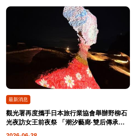
旅遊便利化措施成效」倡議高度契合，並以臺灣自
公司等觀光代表團於115年6月25日至6月29日前進
品資訊、優惠內容及最新活動訊息，請至Taiwan
動化邊境管制系統（電子閘門）、擴大無紙化入境
九州，這是台灣觀光首次將推廣觸角延伸至熊本辦
PASS官方網站查詢。 【產品資訊】 販售產品：
為例，期待所有經濟體都能共同加強推動數位化服
理專場推廣，透過B2B商談會與B2C Roadshow雙
「Taiwan PASS × 月光．海音樂會」套票 販售時
務，提升APEC區域內旅客往來旅遊體驗。另外在
軌並進，強力宣傳臺灣觀光多元旅遊魅力。 交通部
間：2026年7月1日開賣。 販售數量：限量100套。
部長討論時段，陳署長先分享運用數位與智慧技
觀光署於6月26日率先在福岡舉辦B2B推廣會，吸引
販售價格：2,500元。 販售通路：7-ELEVEN ibon
術，帶動地區觀光經濟發展的標竿計畫，包含觀光
約40位九州重要旅遊業者出席，由觀光署駐大阪辦
售票系統 產品內容：購買「Taiwan PASS台鐵版」
數據綜合管理平台、多國語言即時翻譯、AI客服小
事處深度推介臺灣最新觀光資源、縣市旅遊亮點及
（包含台鐵3日周遊券、都會捷運4選1及景區接駁
幫手、人車流管理系統等近期成果；其次再以觀光
獎勵旅遊補助等優惠措施，現場交流熱絡，成功促
15選1），即可獲贈8月29日「月光．海音樂會－澎
署協力金融管理部門的跨境電子支付案例向各經濟
成台日業者超過百場洽談，期藉由市場熱度轉化為
湃的海」全票1張（持ibon購票憑證紙本票或電子憑
體說明我方與日本、韓國及新加坡等經濟體共同提
日客來臺旅遊動能。 緊接著「2026台遊館in九州」
證於活動當日至活動現場服務台兌換正式入場票
升跨境旅客支付服務的努力。陳署長也邀請亞太地
Roadshow活動於6月27日JR博多車站熱鬧登場，活
券）。
最新消息
區更多經濟體攜手合作，讓亞太地區成為領先全球
動以「臺灣日夜都好玩」為核心概念，融入臺灣經
智慧觀光的示範場域，以促進區域內無縫旅行流
典「茄芷袋」三色設計，現場集結國籍航空與臺灣
觀光署再度攜手日本旅行業協會舉辦野柳石
動。 為與其他與會經濟體觀光部長們有更多交流機
代表團共15個創意攤位。現場由經驗豐富的「Pago
光夜訪女王前夜祭 「潮汐藝廊·雙后傳承」
會，此行陳玉秀署長主動出擊，於會議場邊進行10
鼓隊x虎劇團」帶來熱鬧的扯鈴特技表演，展現臺灣
打造夏夜浪漫光影盛典
2026-06-28