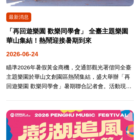
元文化的優勢，展現高度差異化競爭力與發展潛
國。 該評比項目包含入境便利性（ACCESS；包含
部、農業部等單位合作，以「食物」為主題呈現各
力。 交通部觀光署統計，2025年澳洲來臺旅客達
航空連通性、簽證要求、交通基礎設施）、旅遊目
最新消息
地部落特色，共同推廣台灣部落文化的獨特魅力，
125,288人次，較2024年成長11.32%，其中以觀光
的地行銷（COMMUNICATION；包含溝通能力、目
並期盼吸引更多遊客至各地部落旅遊。 迎接暑假第
為目的之旅客更大幅成長16.63%；紐西蘭來臺旅客
「再回遊樂園 歡樂同學會」 全臺主題樂園
的地行銷、旅相關業者意識）、穆斯林友善環境
一場活動，台灣部落觀光嘉年華共渡歡樂周末 6月
為18,242人次，成長6.97%，觀光客源亦增加
華山集結！熱鬧迎接暑期到來
（ENVIRONMENT；包含基礎公共設施、安全性、
26日至6月28日連續3天30場次的豐富活動，能欣賞
10.4%。目前臺灣與澳紐間每週有21班直航航班，
2026-06-24
信仰規範、永續發展）、穆斯林友善服務
不同原住民族的樂舞表演、逛市集、參加趣味遊
往返便利性持續提升。交通部觀光署指出，澳紐旅
（SERVICES；清真餐飲選擇、祈禱空間、機場設
戲，有吃有玩還能買到部落才有的限定好物，絕對
客偏好文化深度與美食探索，而臺灣的民俗底蘊、
瞄準2026年暑假黃金商機，交通部觀光署偕同全臺
施、友善住宿、友善景點及體驗）。
讓每一位現場來賓驚豔感動。最特別的是現場精心
特色料理及友善氛圍，正是其重要吸引力所在。 本
主題樂園於華山文創園區熱鬧集結，盛大舉辦「再
規劃的7大國家風景區遊程體驗專區，讓遊客能更詳
次活動主題「臺灣不打烊」，以全天候旅遊體驗為
回遊樂園 歡樂同學會」暑期聯合記者會。活動現場
細了解不同遊程活動內容，更便於規劃專屬自己的
核心，傳達臺灣從早到晚24小時、一年四季皆精彩
高潮迭起，不僅迎來全臺樂園人氣吉祥物帶來動感
部落趣遊，還能參加「部落闖關」任務，完成後就
的旅遊目的地特色，從清晨市場與早餐文化，到夜
十足的伸展臺走秀，現場更特別規劃驚喜的「與偶
能參加「刮刮樂」抽獎，填問卷再送LINE POINT
市小吃、米其林美食與都會夜生活，串聯出多元且
見面會」，超萌模樣瞬間融化全場，讓大小朋友搶
10點等多項驚喜好康。 今年五大活動主軸，就是要
豐富的旅遊樣貌；同時結合安全、便利、友善的旅
著近距離合照互動。為了呼應熱血的「同學會」主
把部落帶到每個人的心坎裡---「樂舞同樂」在歌聲
遊環境，讓澳紐旅客看見臺灣不僅適合初訪，也適
題，各大園區這次紛紛大玩時光回溯與穿搭密碼，