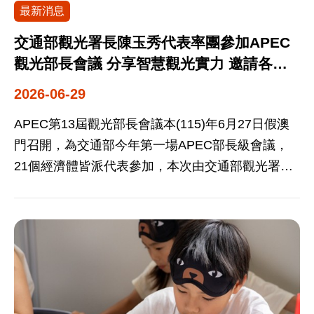
最新消息
× 月光．海音樂會」套票。 自7月1日起，凡於ibon
售票系統購買「Taiwan PASS台鐵版」（售價2,500
交通部觀光署長陳玉秀代表率團參加APEC
元），即可獲贈8月29日「月光．海音樂會－澎湃的
觀光部長會議 分享智慧觀光實力 邀請各經
海」全票1張（價值1,500元），限量100套，售完
濟體共同提升觀光交流便利性
2026-06-29
為止。當晚音樂會將由黑旋風、周蕙、Uuhai樂團、
戴愛玲及温嵐等實力派歌手接力演出，旅客除可沉
APEC第13屆觀光部長會議本(115)年6月27日假澳
浸於音樂盛會，更可結合Taiwan PASS規劃東臺灣
門召開，為交通部今年第一場APEC部長級會議，
深度旅程，體驗山海交織的慢旅行魅力。 觀光署指
21個經濟體皆派代表參加，本次由交通部觀光署陳
出，Taiwan PASS自7月1日起新增專屬優惠店家，
玉秀署長代表率團與會。陳署長除於會中仔細聆聽
涵蓋飯店住宿、購物餐飲及休閒娛樂三大類別，合
各經濟體依循2026年APEC年度主題-『推動數位創
作品牌包括7-ELEVEN、昇恆昌、噶瑪蘭威士忌酒
新技術促進亞太地區觀光發展，聚焦數據應用、提
廠、SKM Park Outlets高雄草衙、福容大飯店、承
升旅遊便利性與降低旅遊障礙、透過資訊技術與能
億文旅、承億酒店、i-Ride飛行劇院、ANIVERSE
力建構提升中小微型企業及在地勞動發展、因應氣
KEELUNG漫遊者實境體驗基地及喜樂時代影城等
候及環境變遷的韌性與準備』等議題意見外，也藉
10家知名品牌，全台據點超過100處，旅客購買
由發言機會向各經濟體分享臺灣在各項APEC觀光