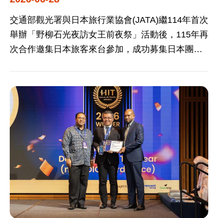
場會談，親自和不同經濟體部長級代表介紹台灣自
熱情好客氛圍；結合環保永續與手作體驗，邀請日
行車、登山等戶外活動，並誠摯歡迎各經濟體代表
本民眾利用回收襪套布料編織「臺灣好運鍋墊」及
交通部觀光署與日本旅行業協會(JATA)繼114年首次
來台灣參加台灣燈會。交換禮物則選用淡江大橋為
彩繪手染提袋，體會最道地的臺灣味。為提供第一
舉辦「野柳石光夜訪女王前夜祭」活動後，115年再
設計包裝的台灣產地咖啡包、日月潭手工皂及天燈
手實用資訊，今年首度增設「Special Talk Show」
次合作邀集日本旅客來台參加，成功募集日本團客
造型茶葉，廣受各經濟體及代表團熱烈歡迎。 交通
舞台，由人氣網紅「吉田社長」與臺灣觀光業者搭
近250人共同觀賞皇冠海岸夏夜浪漫燈光秀，今年活
部觀光署將呼應本次會議熱門議題：探討新興科技
檔，針對不同主題進行深度對談，搭配機票有獎徵
動以「潮汐藝廊·雙后傳承」為主軸，將野柳地質公
對觀光產業影響；透過觀光產業人才培育減少數位
答，引發現場民眾熱烈參與，成功掀起臺灣旅遊話
園打造為沉浸式夜間地景美術館，驚豔全場目光！
落差；更具包容性及安全性的旅遊支付系統；跨部
題風潮。 瞄準熊本直飛臺灣開航的熱門話題，第二
本次活動透過五大燈區連結最具代表性的「女王
會合作支持永續方案，積極融入國際社會，與
日的Roadshow活動特別移師熊本城HALL舉行。現
頭」與新世代地標「俏皮公主」，展開跨時空的跨
APEC其他經濟體共同營造更具活力、包容、韌性
場特別加碼邀請九州知名旅遊網紅ナオヤ
世代對話。展區從入口「潮汐藝廊」引領遊客走入
與永續的亞太觀光圈未來，並與其他各經濟體相約
（Naoya）、在地主流媒體「熊本リビング新聞
夏夜展場；仿真區「星潮光境」結合藝術共創，展
2028年第14屆觀光部長會議墨西哥見！ 註：2026
社」大談臺灣觀光魅力，以及日本知名鐵道攝影師
現仿真雙后的迷人面貌；俏皮公主區「公主的畫
年亞太經濟合作會議（APEC）年度主題為「打造
村上悠太與藝人齊藤雪乃分享台灣鐵道漫遊等2場講
室」以岩壁為巨型畫布，投影「雙后傳承」動畫光
繁榮共享的亞太社區」（Building an Asia-Pacific
座，鎖定首遊族及重遊客，展現獨特「台灣百
雕秀，融合在地學童與藝術家的細膩筆觸，將自然
Community to Prosper Together），設定「開放
Ways」遊程。此外，熊本場更邀集台味美食餐車與
地景轉化為動人的色彩敘事；儷影湖區「儷影幻