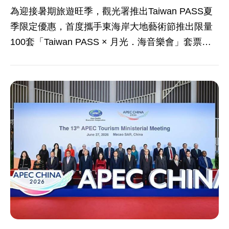
為迎接暑期旅遊旺季，觀光署推出Taiwan PASS夏
季限定優惠，首度攜手東海岸大地藝術節推出限量
100套「Taiwan PASS × 月光．海音樂會」套票，
自7月1日起，旅客於7-ELEVEN ibon售票系統購買
「Taiwan PASS台鐵版」，即可獲贈8月29日「月
光．海音樂會－澎湃的海」門票；同時，Taiwan
PASS也擴大旅遊服務版圖，攜手10大知名品牌推
出專屬優惠，涵蓋住宿、購物餐飲及休閒娛樂三大
類別，全台超過100處據點共同響應，提供旅客更便
利、多元的旅遊體驗。 觀光署表示，由東部海岸國
家風景區管理處主辦的「東海岸大地藝術節」為東
臺灣夏季最具代表性的藝文盛事之一，其中「月
光．海音樂會」更是每年備受矚目的活動亮點，為
鼓勵旅客搭乘大眾運輸前往東部地區旅遊，今年特
別推出結合交通票券與活動門票的「Taiwan PASS