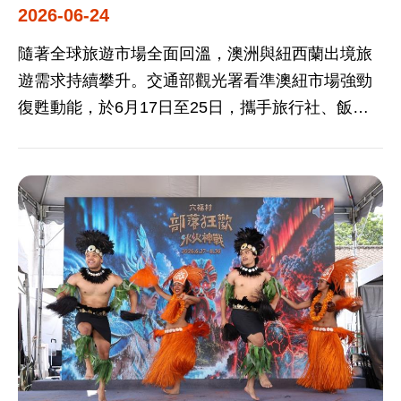
2026-06-24
善聯名產品。 觀光署表示，今年重返第三名意義深
政策研究員等國際好友蒞臨，並由蕭美琴副總統、
遠，鞭策未來仍須持續深化穆斯林友善旅遊服務，
交通部林國顯常務次長開場勉勵致詞，引爆現場熱
隨著全球旅遊市場全面回溫，澳洲與紐西蘭出境旅
攜手產業夥伴打造更完善的旅遊環境，並透過多元
情氛圍。 蕭副總統表示，透過部落觀光作為起點，
遊需求持續攀升。交通部觀光署看準澳紐市場強勁
行銷管道提升臺灣於穆斯林市場的品牌能見度。在
讓國際社會深入認識台灣，並藉由國人的具體消費
復甦動能，於6月17日至25日，攜手旅行社、飯
全球旅遊目的地積極爭取穆斯林市場之際，臺灣連
壯大部落產業，不僅能讓部落青年有機會留鄉發
店、航空公司及文化團體等，前往澳洲雪梨、墨爾
續獲得GMTI高度評價，不僅展現友善旅遊環境的成
展、貢獻經濟，更具備延續文化傳承的多重意義，
本及紐西蘭奧克蘭舉辦三場「臺灣觀光推廣會」，
熟度，也反映政府與產業長期投入已獲國際認可。
誠摯邀請喜愛部落文化的大家活動期間先到台北火
以「臺灣不打烊」為主題，向澳紐市場展現臺灣安
誠摯邀請穆斯林旅客親自走訪臺灣，感受「Taiwan
車站參與今年度的「台灣部落觀光嘉年華」，擇日
全、便利且多元的旅遊魅力。三場活動累計吸引超
– Waves of Wonder」的獨特魅力，在山海風光、
再實地拜訪有興趣的部落體驗傳統文化與美食。 林
過300位澳紐旅遊業者參與，透過B2B交流與沉浸式
城市探索、美食文化與人情溫度之間，發掘一波接
常務次長也說到觀光是文化的載具，而文化是觀光
文化體驗，深化臺灣旅遊產品於當地市場之開發與
一波的精彩與感動，創造專屬於自己的難忘旅遊回
的底蘊，為此交通部觀光署與勞動部合作輔導部落
銷售通路。 根據市場觀察，2025年澳洲出境旅遊人
憶。 新聞備註 萬事達卡與新月評等（Mastercard-
青年，結合AI與資訊網絡強化其導覽能力，希望讓
次已恢復至疫情前104%，紐西蘭亦回升至101%，
CrescentRating）「2026年全球穆斯林旅遊指數
國內外旅客都能清楚的認識各地區部落的文化特
整體動能穩健成長。在競爭激烈的亞太旅遊版圖
（GMTI）」非伊斯蘭合作組織（Non-OIC）目的地
色。而這次辦理第13年的「台灣部落觀光嘉年華」
中，臺灣憑藉兼具安全、便利、豐富自然景觀與多
評比第一名新加坡，第二名香港、第三名台灣、英
活動，跨部會與文化部、內政部、原民會、勞動