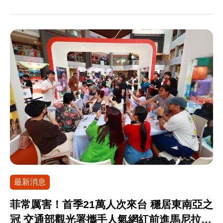
「原遊券」優惠，現場使用電子支付購買500元即可
建築美學；另透過花布天燈DIY手作，引領與會者親
科學主題樂園祭出當月壽星免費入園，小人國推出
體驗及優惠活動四大亮點，持續打造澎湖最具代表
多獲得100元，還能參加驚喜抽獎，邀請大家帶上家
身感受臺灣祈福文化與生活底蘊。 本年度澳紐推廣
穿藍上衣全民484元且買陸送水，六福村則主打穿背
性的秋季觀光品牌。活動將於9月12日至10月3日期
人朋友，把部落的美好與感動帶回家。 2026台灣部
系列活動不僅延續臺灣觀光品牌3.0「TAIWAN-
心水樂園450元、穿花襯衫水陸聯票999元，全面引
間登場，連續四個週六於澎湖觀音亭熱力開唱，並
落觀光嘉年華 相關資訊 活動日期｜115 年 6 月 26
Waves of Wonder」之核心精神，更具體呈現多元
爆夏日狂歡。 除了刺激設施，夏日的山林避暑與深
於9月13日（日）加碼一場，共帶來五場巨星級演唱
日（五）至 6 月 28 日（日） 活動地點｜台北車站
且富層次的旅遊內容，有效深化當地業者對臺灣的
度體驗也同樣精彩。尚順育樂世界暑期套票下殺599
會，邀請16組人氣與實力兼具的藝人輪番演出。 今
一樓大廳 更多資訊｜請持續關注「2026台灣部落觀
認識與好感。觀光署指出，透過此次澳紐市場的深
元，週末穿校園制服再送旋轉木馬體驗；西湖渡假
年卡司陣容星光熠熠，包括韓籍藝人-圭賢、盧廣
光嘉年華」臉書官方粉絲團
度對接，除穩固既有合作基礎外，也為後續產品開
村「仲夏花火節」主打任一票種「12歲以下兒童免
仲、周湯豪、玖壹壹、理想混蛋、TRASH、宇宙
發與通路拓展注入新動能，深化並落實在地化行銷
費」，可在氣墊城堡奔跑並欣賞夜空煙火；柳營尖
人、高爾宣OSN及安心亞等藝人接力開唱，週週帶
策略，進一步鞏固臺灣在亞太旅遊市場的品牌定位
山埤渡假村凡滿80歲或身分證含「8」或「0」即享
來不同音樂魅力，邀請全臺旅客一同走進澎湖，感
與影響力，期盼吸引更多澳紐旅客親身體驗這座島
免門票入園，並規劃水球泡泡派對；雲仙樂園祭出
受海風、音樂與光影交織的秋季氛圍。除音樂演出
嶼全天候不間斷的魅力與款待。 2026澳紐地區觀光
空中纜車票買五送一，邀民眾搭纜車賞瀑布、體驗
外，今年燈光藝術展演展期自9月12日至10月11
推廣活動資訊： 雪梨臺灣觀光推廣會 ‧時間：2026
泰雅文化；宜蘭綠舞莊園購「水豚躍湖體驗」送超
日，以「澎湖相傳典故」為發想，導入互動光影科
年6月18日(四) 16:30-20:30 ‧地點：Hyatt Regency
最新消息
萌牧草券，現場購票滿8張再送1張；遠雄海洋公園
技與藝術燈飾，打造浪漫迷人的海島夜間光環境，
Sydney (161 Sussex Street, Sydney) 墨爾本臺灣觀
推出特惠價950元，邀請大家解鎖「海豚守護基
讓觀音亭成為秋季最具話題性的夜遊景點。 行政院
菲常厲害！首季21萬人次來台 穩居東南亞之
光推廣會 ‧時間：2026年6月22日(一) 16:30-20:30 ‧
地」；原生應用植物園搶攻學生季，穿制服、帶畢
南部聯合服務中心顏子傑副執行長表示：2026澎湖
冠 交通部觀光署攜手人氣網紅前進馬尼拉