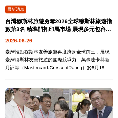
（Openness）、創新（Innovation）、合作
特色商家進駐，推出「夾取巨大小籠包挑戰」趣味
境」以靜謐浪漫的沉浸氛圍，引導遊客前行至女王
（Cooperation）」三大核心優先領域，並藉由全年
最新消息
遊戲及集章換好禮活動，共送出超過1,000份臺灣精
頭區「女王的畫布」，透過藝術大師的創意筆觸，
各項高階會議討論強化產業與供應鏈韌性；推動結
美好禮，現場人氣爆棚。 交通部觀光署表示，隨著
勾勒女王跨越古今的獨特美學。 交通部觀光署鄭憶
台灣穆斯林旅遊勇奪2026全球穆斯林旅遊指
構改革與數位轉型；促進經濟成長動力，以深化亞
桃園、高雄、台南、台中等機場直飛九州航班全面
萍副組長出席「野柳石光夜訪女王前夜祭活動」開
數第3名 精準開拓印馬市場 展現多元包容魅
太區域互聯互通及實現區域共榮共好。
開通，台日兩地旅客互訪便利性已達歷史新高。期
幕儀式並表示，非常高興今年能有這麼多日本朋友
力
2026-06-26
盼透過本次在福岡與熊本的活動推廣，讓更多九州
們蒞臨這場台灣引以為傲的永續觀光盛會。在這座
民眾看見臺灣24小時不打烊的旅遊新魅力。未來交
以大自然為畫布所繪製出的光影盛典中，大家不僅
臺灣推動穆斯林友善旅遊再度躋身全球前三，展現
通部觀光署將持續開發修學旅行、郵輪觀光、美食
能吹著海風，更能盡情沉浸於今年主題—『地景美
臺灣穆斯林友善旅遊的國際競爭力。萬事達卡與新
旅遊及節慶觀光等主題遊程，並與日本旅行社緊密
術館』的藝術饗宴。期盼參加的日本旅客能藉此機
月評等（Mastercard-CrescentRating）於6月18日
合作舉辦大型募客活動，如6月「野柳石光夜訪女
會親身體驗台灣全新之美與樂趣，並能將這份美好
發佈最新「2026年全球穆斯林旅遊指數
王」活動、「最愛臺灣紀行」送客計畫等，吸引更
分享給家人與好友。本次與日本旅行業協會(JATA)
（GMTI）」，臺灣在非伊斯蘭合作組織（Non-
多日本旅客造訪臺灣旅遊。
續114年再次合作，與旗下HIS、阪急交通社、
OIC）目的地評比中脫穎而出，與英國並列全球第
JTB、農協觀光、Club Tourism等大型旅行社合作攬
三名。此外，臺北小巨蛋亦榮獲「年度最佳穆斯林
客，活動報名相當踴躍，來台參加旅客近250人。另
友善活動場館（Muslim-friendly Event Venue of
外日本各組團社負責人員也組團提前來台考察，造
The Year）」大獎，充分展現國際社會對臺灣多元