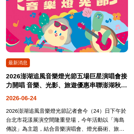
音樂舞蹈中，領略部落文化的喜樂與活力；「DIY體
合深度探索及重遊，進一步強化臺灣作為高品質旅
從曬出樂園舊照、到指定色系或制服的趣味穿搭，
驗」，讓大家親自手作，把餐桌風景帶回家；「美
遊目的地的整體形象。 在商務推廣方面，活動同步
各樂園都祭出不同的「回憶殺通關密令」來回饋民
食獵人」趣味猜猜猜，透過遊戲了解部落遊程、享
強化B2B媒合機制。三場推廣會廣納澳紐指標性大
眾，讓入園本身就變成一場儀式感滿滿的敘舊派
受難得的好物快閃優惠；「部落食光」部落餐桌，
型線上旅行社（OTA）、獨立與連鎖代理商、出境
對。觀光署表示，非常推薦民眾約上久未相聚的老
由7大風景區名廚群共同精心料理菜色，並且親自說
與地接業者、觀光協會及專業旅遊產業媒體。為提
同學走進樂園，重溫當年的瘋狂與純真，展開歡樂
菜，讓人身臨其境感受部落食育文化傳承；「趣味
升交流深度，本次特別於活動前規劃一對一商務洽
的青春巡禮消暑之旅。 為了滿足民眾對高CP值旅遊
采食」親子遊戲等，讓每一位參加遊客都能和部落
談時段，透過直接對接當地產品經理人，建立高效
的期待，各家主題樂園紛紛端出消暑強檔。在水陸
一起豐收歡樂！ 部落熱情優惠款待，使用電子支付
最新消息
媒合平台，聚焦行程開發、主題產品設計及通路合
狂歡與熱血冒險方面，九族文化村歡慶40週年，正
購買「原遊券」，買500元、送100元！ 部落市集區
作等面向，促進實質商機轉化，並進一步擴大臺灣
式解鎖全新「水上劇院」，入園全面享特惠價880
2026澎湖追風音樂燈光節五場巨星演唱會接
是大家最愛逛的焦點，「2026台灣部落觀光嘉年
旅遊產品於當地市場之能見度與通路覆蓋。 現場融
元；劍湖山世界主打水陸一票暢玩，當月壽星更享
力開唱 音樂、光影、旅遊優惠串聯澎湖秋季
華」精選各地代表店家，將部落特調飲品、精選風
合多項表演與工藝體驗，以軟實力展現臺灣多元文
有免預約快速通關與專屬生日禮。頑皮世界祭出
熱潮
2026-06-24
味美食、工藝製品、原民特色木雕、陶藝器皿、原
化魅力，包含表演團體「木子mooz」以細膩動人的
「一票玩三園」狂歡，能同時暢玩動物園、遊樂園
創香氛，以及各種天然農產品帶來現場，每件商品
月琴旋律詮釋臺灣土地故事；紙藝大師洪新富以生
與夏季水樂園；而麗寶樂園渡假區今夏也推出「海
2026澎湖追風音樂燈光節記者會今（24）日下午於
都是承載文化與生活智慧的作品，為了讓民眾能更
態摺紙藝術再現臺灣物種多樣性；百年老店三和瓦
陸空三選二」999元超值價，可任選兩大場域暢玩。
台北市花漾展演空間隆重登場，今年活動以「海島
超值地體驗部落文化的多元魅力，特別推出限量
窯帶來「十二生肖杯墊」彩繪體驗，重塑傳統臺式
此外，義大遊樂世界給出全民880元激省價，小叮噹
傳說」為主題，結合音樂演唱會、燈光藝術、旅遊