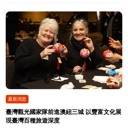
麗動人！下次我一定會再帶家人來台灣體驗遊
善旅遊環境。透過專業培訓與多語化資訊服務，構
家風景區，攜手文化部、內政部、原民會、勞動
玩！」，顯見台灣仍是深受日本旅客喜愛的旅遊目
築出便利舒適的穆斯林旅遊生態圈。 穆斯林人口旅
部、農業部5大中央部會連續舉辦13年，今年以「原
的地之一。 交通部觀光署有鑑於燃油附加費高漲，
遊商機無窮，觀光署鎖定馬來西亞與印尼兩大東南
味漫旅」為年度主題，把部落餐桌搬進台北車站展
以及國際衝突所帶來的不安情緒，使得近期海外旅
亞穆斯林核心市場推出精準行銷計畫，積極爭取觀
演舞台上，從特色料理、工藝美學、樂舞慶典等活
遊環境面臨嚴峻挑戰，陸續祭出高鐵買一送一優惠
光商機：今(115)年針對馬來西亞穆斯林，推出「行
動，全方位沉浸式體驗部落旅程的美好喜悅，同時
活動與日本旅行社合作販售台灣旅遊產品等促銷措
攝（邊走邊拍）」主題，邀請專業穆斯林攝影師及
向全世界推廣台灣限定的部落文化。 「2026台灣部
施，並邀請日本國民男神妻夫木聰擔任台灣觀光代
名人聚焦臺灣都會打卡景點；並邀請知名藝人帶子
落觀光嘉年華」於6月26日上午10:30舉辦開幕儀
言人，向日本民眾推薦台灣必訪遊玩景點，持續推
女來臺拍攝親子綜藝節目，透過親身體驗吸引家庭
式，由蘭嶼雅美族小飛魚文化展演隊「海洋之子」
出各式促銷宣傳活動，將台灣魅力景點與多元友善
與自由行旅客。同時，深化與馬來西亞伊斯蘭旅遊
樂舞演出引領開場，小朋友純真又魅力十足的演出
面貌推廣給日本朋友，期盼更多日本旅客訪台觀
中心（ITC）及旅遊公協會（MATTA）之組織合
立即炒熱氣氛，活動邀請到駐台北印尼經濟貿易代
光。
作。針對印尼穆斯林，積極參與印尼ASTINDO旅
表處觀光暨交通部Ruth Evelin Pasaribu局長、美國
最新消息
展、國際伊斯蘭博覽會（IIE）等大型活動；緊密連
在台協會台北辦事處梁凱雯副處長、印度台北協會
結印尼旅遊和旅行社協會（ASITA）、在地航空公
Vinayak Chavan副會長、馬尼拉經濟文化辦事處
臺灣觀光國家隊前進澳紐三城 以豐富文化展
司及主流旅行社；並邀請媒體、網紅與核心業者來
MECO發展合作服務部Irene Joan L.Tan主任、史瓦
現臺灣百種旅遊深度
臺踩線，並且與業者合作於旅展推出臺灣穆斯林友
帝尼王國大使館三等秘書、澳洲辦事處陳怡安資深