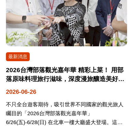
訪台中、台北等地景點，透過業者返日包裝台灣新
包容、社會安全與旅遊環境友善的高度肯定。
旅遊產品，吸引日本旅客一來再來。 野柳地質公園
GMTI為全球最具代表性的穆斯林旅遊環境評比，穆
是北台灣重要國際景點，為國際旅客必訪熱點，
斯林旅遊市場為全球成長最快速的旅遊市場之一，
「野柳石光夜訪女王」品牌自2018年起推動，現為
也是各國積極爭取的重要客源。龐大商機已為世界
觀光署臺灣觀光雙年曆國際級活動，限時限量開放
各國爭取之重要客源，交通部觀光署長期整合穆斯
遊客夜間參觀野柳地質公園，以女王頭獨特地景魅
林觀光資源之努力，獲該項評比的肯定更具意義。
最新消息
力結合光影效果，營造野柳夏日夜間光環境氛圍，
在本次評比中，於「宗教信仰限制」獲得100%滿
去年活動榮獲「2026德國設計獎」傑出傳播設計/活
分、「交通基礎建設」達98%、「穆斯林基礎公共
2026台灣部落觀光嘉年華 精彩上菜！ 用部
動類優勝獎、「2025美國泰坦創新設計獎」活動創
設施」獲97%，成績斐然，充分展現台灣多元文化
落原味料理旅行滋味，深度漫旅釀造美好感
新類金獎等獎項，吸引國際旅客來台，帶動皇冠海
包容魅力及長年針對穆斯林友善旅遊環境營造的成
動!
2026-06-26
岸的地質特色、藝術、宗教文化、溫泉美食及在地
效。 為奠定穩固的接待根基，觀光署持續積極輔導
伴手禮等觀光旅遊產業，共創在地夜經濟，增加觀
產業、優化環境。截至115年5月30日止，全臺已有
不只全台遊客期待，吸引世界不同國家的觀光旅人
光產值。參加活動的友成小姐表示「這是我第一次
351間穆斯林友善餐旅，以及271處國家風景區、主
矚目的「2026台灣部落觀光嘉年華」
來到野柳地質公園，白天和晚上景色完全不同，尤
要景點、交通樞紐與機關商家設有祈禱室及淨下設
6/26(五)-6/28(日) 在北車一樓大廳盛大登場。這場
其是夜晚點燈後，野柳女王頭與夜間光影秀特別美
施。已逐步建立涵蓋住宿、餐飲、交通及景點的友
一年一次的文化盛會，由交通部觀光署率轄下7大國