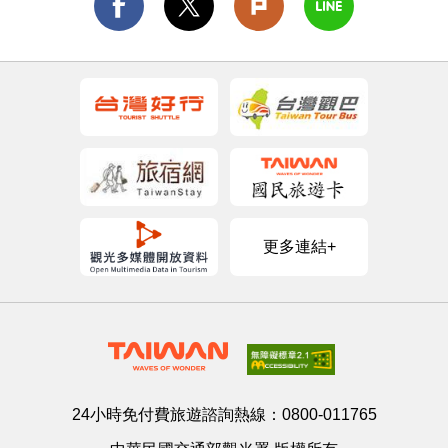
動旅遊、光典延伸停留、優惠促進消費」，透過演
動於6月12日至14日選在中高消費族群匯集的核心
唱會活動凝聚觀光人潮，邀請旅客白天可走訪自然
商業區內Glorietta by Ayala Malls購物中心盛大登
景觀與特色店家，夜晚則沉浸於音樂與光影故事展
場，該商場每日人流超過15萬人次，展館設計搭配
演之中，體驗從景點到商圈、從白天到夜晚的完整
柱型LED螢幕全日不間斷曝光台灣宣傳影片，以繽
旅遊行程。 記者會現場也特別邀請演出卡司高爾宣
紛吸睛的四季風格結合「Taiwan－Waves of
OSN與PIZZALI驚喜現身，除了帶來精彩演出，也
Wonder（台灣魅力・驚喜無限）」品牌印象，將阿
與現場媒體及粉絲熱情互動，分享參與今年活動的
里山森林小火車與多彩絢爛霓虹街景移師現場，透
期待與心情。為回饋粉絲支持，主辦單位更加碼推
過沉浸式體驗空間，宣傳台灣豐富且細緻的多元旅
更多連結+
出每場300份「藝人澎湖限定小禮」，民眾只要於音
遊魅力。 旅展結合台灣特色文化與互動體驗，安排
樂節舞台展演期間至觀音亭服務台完成指定任務，
台灣招牌黑糖珍珠鮮奶試飲、祈福香包及元宵天燈
即有機會獲得限量紀念好禮。 為進一步擴大活動效
造型吊飾 DIY 活動，展現濃厚台灣文化氛圍。此外
益，主辦單位同步規劃「2026澎湖秋瘋季」，整合
邀請榮獲六面全民運動會金牌肯定的「鈴行者劇
秋季旅遊資源與在地商家優惠，串聯食、宿、遊、
團」及Zumba Fitness舞蹈帶動跳，全力炒熱現場氣
購、行等多元觀光面向，推出多項優惠與互動活
氛。為擴大社群影響力，特別邀請菲律賓人氣網紅
24小時免付費旅遊諮詢熱線：
0800-011765
動，包括消費回饋、集章抽獎及現場抽獎等內容，
Cocoy Lim到場分享台灣旅遊經驗，提升菲國民眾