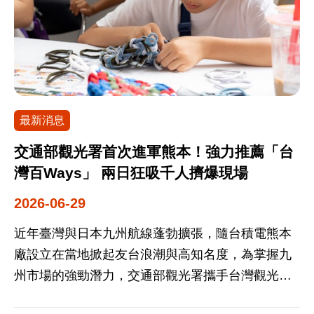
Taiwan PASS並透過APP完成開卡後，即可於手機
倡議上的經驗，展現臺灣積極融入國際組織努力，
查看交通票券、優惠店家資訊並領取專屬優惠。 其
同時利用此次會議與其他經濟體部長級代表交流，
中，透過7-ELEVEN ibon售票系統購買Taiwan
討論雙邊合作機會、共同推動互相送客等議題，代
PASS，可獲得30元7-ELEVEN現金抵用券；取實體
表團此行成果豐碩，達到擴大臺灣觀光國際能見度
票券者，另可享CITY CAFE特選美式咖啡或拿鐵買
目標！ 本次會議各經濟體部長針對多項觀光核心議
最新消息
一送一優惠券，以及指定飯糰第二件半價等優惠，
題深度探討，包含如何透過數位與智慧科技驅動觀
全台門市皆可使用。 觀光署強調，Taiwan PASS不
光轉型，進而對亞太區域的經濟與社會進步做出實
交通部觀光署首次進軍熊本！強力推薦「台
僅是一張整合高鐵、台鐵、捷運、台灣好行及在地
質貢獻；區域觀光數位與創新發展的優先事項；透
灣百Ways」 兩日狂吸千人擠爆現場
交通運具的交通電子套票，更是串聯全台旅遊服務
過創新的多邊合作，在亞太地區全面推動「無障礙
2026-06-29
的重要平台，其「一票多用」的便利性深受國內外
旅遊」；擴大利害關係人的參與，讓觀光領域的數
自由行旅客肯定，未來將持續擴大合作品牌及優惠
位與智慧創新成果，能實質惠及更廣泛的社會大
近年臺灣與日本九州航線蓬勃擴張，隨台積電熊本
內容，提供更便利且豐富的旅遊服務選擇，並透過
眾，共同為亞太地區觀光發展擘劃藍圖。 陳署長於
廠設立在當地掀起友台浪潮與高知名度，為掌握九
「Taiwan PASS × 大型活動」策略，串聯交通、活
會議中向各經濟體說明，我國目前推動「智慧包容
州市場的強勁潛力，交通部觀光署攜手台灣觀光協
動與地方觀光資源，帶動跨域旅遊，打造「一機在
性旅遊」的政策與APEC「提升亞太經合組織區域
會、高雄市政府觀光局、旅行社、飯店業者、航空
手、暢遊臺灣」的旅遊體驗。更多Taiwan PASS產