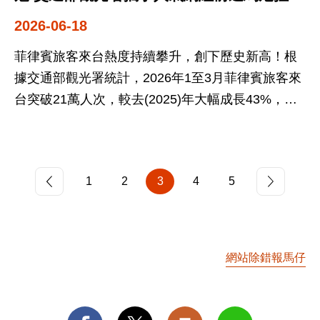
地點：Park Hyatt Melbourne (1 Parliament Square,
冊或學生證即享指定優惠。而野柳海洋世界推出曬
追風音樂燈光節卡司堅強，邀請全臺各地的粉絲朋
打造最台沉浸旅展
2026-06-18
off Parliament Place, Melbourne) 奧克蘭臺灣觀光
老照片現場購票半價、水球大戰與經典水上芭蕾；
友們秋冬來澎湖吹海風、聽音樂、看燈光、吃海
推廣會 ‧時間：2026年6月24日(三) 16:30-20:30 ‧地
東勢林場搭大眾運輸憑證入園只要60元，都讓夏季
鮮，享受世界最美麗海灣澎湖的美好！澎湖縣政府
菲律賓旅客來台熱度持續攀升，創下歷史新高！根
點：JW Marriott Auckland (22-26 Albert Street,
旅遊更具回憶價值。 觀光署提醒，為響應環保並紓
旅遊處劉美凡副處長也提到，依著名線上旅遊平台
據交通部觀光署統計，2026年1至3月菲律賓旅客來
Auckland)
解交通壓力，民眾搭乘公共運輸入園，不僅有機會
公布2026年「旅客卓越評分獎」，澎湖馬公榮獲
台突破21萬人次，較去(2025)年大幅成長43%，表
享門票折抵，也能免去塞車與停車困擾。2026暑假
「全球最好客目的地」第二名外，同時也是「全台
現極為亮眼，穩居東南亞之冠。為持續吸引菲律賓
盛夏全民約起來，快揪親朋好友們馬上出發，寫下
最好客目的地」第一名，除目前的澎湖國際海上花
民眾來台，交通部觀光署號召縣市政府、航空公
屬於自己的難忘夏日回憶。
火節及接下來的追風音樂燈光節等節慶外，還有很
司、觀光公協會、主題樂園、購物中心及旅行社等
1
2
3
4
5
多特色活動，歡迎所有好朋友來訪。交通部觀光署
28個單位，共53位代表組成台灣觀光代表團，前往
澎管處郭振陵處長接著表示，澎湖馬公藉由熱鬧老
菲律賓首都馬尼拉舉辦「台灣旅展」，並於馬尼拉
街、百年古廟與遼闊海景，獨特海島魅力，與濃厚
及宿霧辦理台灣觀光推廣會，深化台菲雙邊觀光合
人情味，獲選為「全球最好客目的」。因此，為展
作，積極拓展新南向觀光商機。 菲律賓來台旅客以
網站除錯報馬仔
現澎湖在地秋季旅遊風貌，「2026澎湖追風音樂燈
自由行（FIT）為主力，比例高達66.2%，市場成長
光節」系列活動內容，包括音樂演唱會、燈光藝
快速且極具開發潛力。交通部觀光署睽違多年再度
術、旅遊體驗、優惠活動等内容，期透過「音樂帶
於馬尼拉舉辦台灣旅展（Taiwan Travel Fair），活