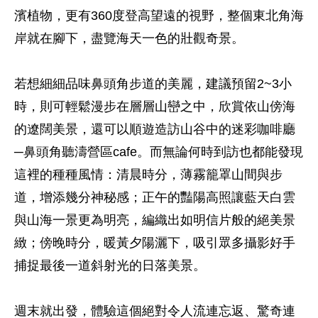
濱植物，更有360度登高望遠的視野，整個東北角海
岸就在腳下，盡覽海天一色的壯觀奇景。
若想細細品味鼻頭角步道的美麗，建議預留2~3小
時，則可輕鬆漫步在層層山巒之中，欣賞依山傍海
的遼闊美景，還可以順遊造訪山谷中的迷彩咖啡廳
─鼻頭角聽濤營區cafe。而無論何時到訪也都能發現
這裡的種種風情：清晨時分，薄霧籠罩山間與步
道，增添幾分神秘感；正午的豔陽高照讓藍天白雲
與山海一景更為明亮，編織出如明信片般的絕美景
緻；傍晚時分，暖黃夕陽灑下，吸引眾多攝影好手
捕捉最後一道斜射光的日落美景。
週末就出發，體驗這個絕對令人流連忘返、驚奇連