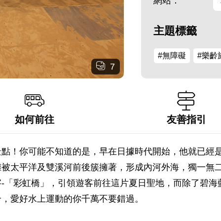
網站：
主題標籤
#無障礙
#樂齡
7
如何前往
友善指引
景點！你可能不知道的是，早在日據時代開始，他就已經
灘被太平洋及雙溪河前後簇擁著，形成內河外海，獨一無
-「彩虹橋」，引領遊客前往這片夏日聖地，而除了碧海
合，愛好水上運動的你千萬不要錯過。